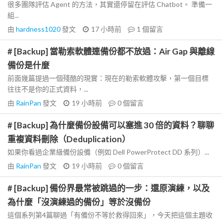
很多團隊評估 Agent 的方法，其實還停留在評估 Chatbot。 準備一
組...
由
hardness1020
發文
17 小時前
1
個留言
# [Backup] 當勒索軟體連備份都不放過：Air Gap 與離線
備份是什麼
前面幾篇提過一個殘酷的現實：現在的勒索軟體攻擊，第一個目標
往往不是你的正式資料，...
由
RainPan
發文
19 小時前
0
個留言
# [Backup] 為什麼備份設備可以塞進 30 倍的資料？聊聊
重複資料刪除（Deduplication）
如果你看過企業級備份設備（例如 Dell PowerProtect DD 系列）...
由
RainPan
發文
19 小時前
0
個留言
# [Backup] 備份界最常被跳過的一步：還原演練，以及
為什麼「沒演練過的備份」等於沒備份
這個系列第4篇聊過「有備份不等於救得回來」，今天把這個主題收