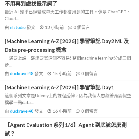
不用再到處找提示詞了
最近 AI 幾乎已經變成每天工作都會用到的工具。像是 ChatGPT、
Claud...
由
nlstudio
發文
13 小時前
0
個留言
[Machine Learning A-Z [2026] ] 學習筆記 Day2 ML 及
Data pre-processing 概念
一邊要上課一邊還要寫這個不容易! 整個machine learning分成三個
步...
由
duckravel48
發文
15 小時前
0
個留言
[Machine Learning A-Z [2026] ] 學習筆記 Day1
這個系列文章是Udemy上的課程延伸，因為我個人想趁著育嬰假空
檔學一點data...
由
duckravel48
發文
16 小時前
0
個留言
【Agent Evaluation 系列 1/6】Agent 到底該怎麼測
試？