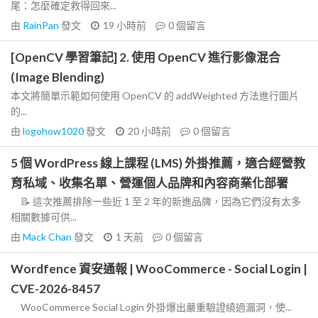
尾：怎麼確定救得回來...
由
RainPan
發文
19 小時前
0
個留言
[OpenCV 學習筆記] 2. 使用 OpenCV 進行影像混合
(Image Blending)
本文將簡單示範如何使用 OpenCV 的 addWeighted 方法進行圖片
的...
由
logohow1020
發文
20 小時前
0
個留言
5 個 WordPress 線上課程 (LMS) 外掛推薦，適合經營教
育私域、收集名單、營運個人品牌和內容商業化部署
📝 這次推薦排除一些近 1 至 2 年的新進品牌，因為它們沒有太多
相關數據可供...
由
Mack Chan
發文
1 天前
0
個留言
Wordfence 資安通報 | WooCommerce - Social Login |
CVE-2026-8457
WooCommerce Social Login 外掛爆出嚴重驗證繞過漏洞，使...