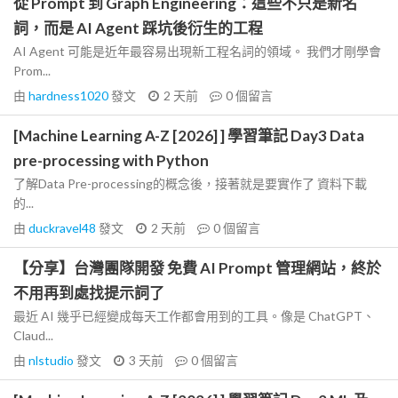
從 Prompt 到 Graph Engineering：這些不只是新名
詞，而是 AI Agent 踩坑後衍生的工程
AI Agent 可能是近年最容易出現新工程名詞的領域。 我們才剛學會
Prom...
由
hardness1020
發文
2 天前
0
個留言
[Machine Learning A-Z [2026] ] 學習筆記 Day3 Data
pre-processing with Python
了解Data Pre-processing的概念後，接著就是要實作了 資料下載
的...
由
duckravel48
發文
2 天前
0
個留言
【分享】台灣團隊開發 免費 AI Prompt 管理網站，終於
不用再到處找提示詞了
最近 AI 幾乎已經變成每天工作都會用到的工具。像是 ChatGPT、
Claud...
由
nlstudio
發文
3 天前
0
個留言