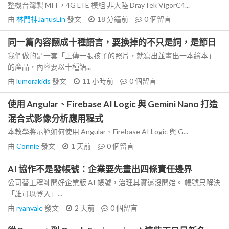
整機台灣製 MIT，4G LTE 模組 非大陸 DrayTek VigorC4...
由
林門神JanusLin
發文
18 分鐘前
0
個留言
同一篇內容翻成十種語言，要換掉的不只是詞，是節日
我們做的是一套「上傳一張孩子的照片，就寫出並畫出一本繪本」
的產品，內容要以十種語...
由
lumorakids
發文
11 小時前
0
個留言
使用 Angular、Firebase AI Logic 與 Gemini Nano 打造
混合式影像分析應用程式
本教學將示範如何使用 Angular、Firebase AI Logic 與 G...
由
Connie
發文
1 天前
0
個留言
AI 協作不是發帳號：企業要先畫出四條責任邊界
公司替工程師開好企業版 AI 帳號，治理其實還沒開始。 帳號只解決
「誰可以登入」...
由
ryanvale
發文
2 天前
0
個留言