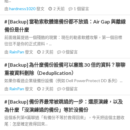
組...
由
hardness1020
發文
2 天前
1
個留言
# [Backup] 當勒索軟體連備份都不放過：Air Gap 與離線
備份是什麼
前面幾篇提過一個殘酷的現實：現在的勒索軟體攻擊，第一個目標
往往不是你的正式資料，...
由
RainPan
發文
2 天前
0
個留言
# [Backup] 為什麼備份設備可以塞進 30 倍的資料？聊聊
重複資料刪除（Deduplication）
如果你看過企業級備份設備（例如 Dell PowerProtect DD 系列）...
由
RainPan
發文
2 天前
0
個留言
# [Backup] 備份界最常被跳過的一步：還原演練，以及
為什麼「沒演練過的備份」等於沒備份
這個系列第4篇聊過「有備份不等於救得回來」，今天把這個主題收
尾：怎麼確定救得回來...