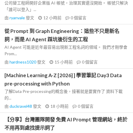
公司替工程師開好企業版 AI 帳號，治理其實還沒開始。 帳號只解決
「誰可以登入」...
由
ryanvale
發文
12 小時前
0
個留言
從 Prompt 到 Graph Engineering：這些不只是新名
詞，而是 AI Agent 踩坑後衍生的工程
AI Agent 可能是近年最容易出現新工程名詞的領域。 我們才剛學會
Prom...
由
hardness1020
發文
15 小時前
0
個留言
[Machine Learning A-Z [2026] ] 學習筆記 Day3 Data
pre-processing with Python
了解Data Pre-processing的概念後，接著就是要實作了 資料下載
的...
由
duckravel48
發文
18 小時前
0
個留言
【分享】台灣團隊開發 免費 AI Prompt 管理網站，終於
不用再到處找提示詞了