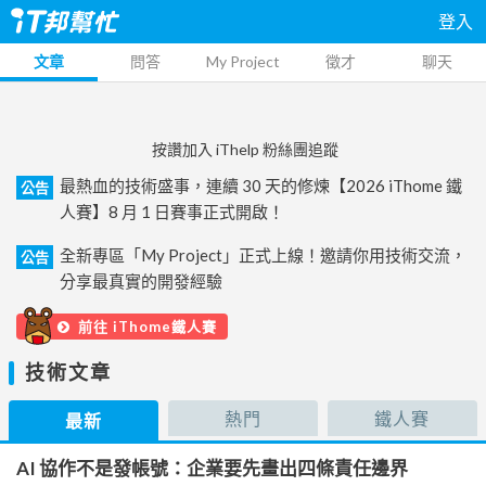
登入
文章
問答
My Project
徵才
聊天
按讚加入 iThelp 粉絲團追蹤
最熱血的技術盛事，連續 30 天的修煉【2026 iThome 鐵
公告
人賽】8 月 1 日賽事正式開啟！
全新專區「My Project」正式上線！邀請你用技術交流，
公告
分享最真實的開發經驗
前往 iThome鐵人賽
技術文章
熱門
鐵人賽
最新
AI 協作不是發帳號：企業要先畫出四條責任邊界