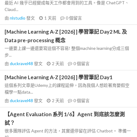
最近 AI 幾乎已經變成每天工作都會用到的工具。像是 ChatGPT、
Claud...
由
nlstudio
發文
1 天前
0
個留言
[Machine Learning A-Z [2026] ] 學習筆記 Day2 ML 及
Data pre-processing 概念
一邊要上課一邊還要寫這個不容易! 整個machine learning分成三個
步...
由
duckravel48
發文
2 天前
0
個留言
[Machine Learning A-Z [2026] ] 學習筆記 Day1
這個系列文章是Udemy上的課程延伸，因為我個人想趁著育嬰假空
檔學一點data...
由
duckravel48
發文
2 天前
0
個留言
【Agent Evaluation 系列 1/6】Agent 到底該怎麼測
試？
很多團隊評估 Agent 的方法，其實還停留在評估 Chatbot。 準備一