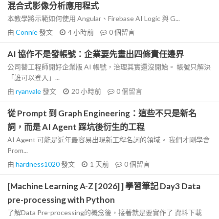
混合式影像分析應用程式
本教學將示範如何使用 Angular、Firebase AI Logic 與 G...
由
Connie
發文
4 小時前
0
個留言
AI 協作不是發帳號：企業要先畫出四條責任邊界
公司替工程師開好企業版 AI 帳號，治理其實還沒開始。 帳號只解決
「誰可以登入」...
由
ryanvale
發文
20 小時前
0
個留言
從 Prompt 到 Graph Engineering：這些不只是新名
詞，而是 AI Agent 踩坑後衍生的工程
AI Agent 可能是近年最容易出現新工程名詞的領域。 我們才剛學會
Prom...
由
hardness1020
發文
1 天前
0
個留言
[Machine Learning A-Z [2026] ] 學習筆記 Day3 Data
pre-processing with Python
了解Data Pre-processing的概念後，接著就是要實作了 資料下載