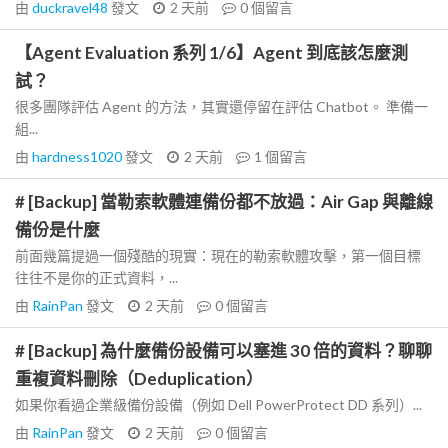
由
duckravel48
發文
2 天前
0
個留言
【Agent Evaluation 系列 1/6】Agent 到底該怎麼測
試？
很多團隊評估 Agent 的方法，其實還停留在評估 Chatbot。 準備一
組...
由
hardness1020
發文
2 天前
1
個留言
# [Backup] 當勒索軟體連備份都不放過：Air Gap 與離線
備份是什麼
前面幾篇提過一個殘酷的現實：現在的勒索軟體攻擊，第一個目標
往往不是你的正式資料，...
由
RainPan
發文
2 天前
0
個留言
# [Backup] 為什麼備份設備可以塞進 30 倍的資料？聊聊
重複資料刪除（Deduplication）
如果你看過企業級備份設備（例如 Dell PowerProtect DD 系列）...
由
RainPan
發文
2 天前
0
個留言