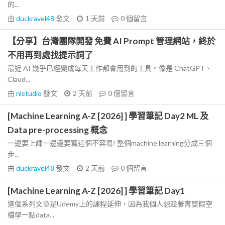
的...
由
duckravel48
發文
1 天前
0
個留言
【分享】台灣團隊開發 免費 AI Prompt 管理網站，終於
不用再到處找提示詞了
最近 AI 幾乎已經變成每天工作都會用到的工具。像是 ChatGPT、
Claud...
由
nlstudio
發文
2 天前
0
個留言
[Machine Learning A-Z [2026] ] 學習筆記 Day2 ML 及
Data pre-processing 概念
一邊要上課一邊還要寫這個不容易! 整個machine learning分成三個
步...
由
duckravel48
發文
2 天前
0
個留言
[Machine Learning A-Z [2026] ] 學習筆記 Day1
這個系列文章是Udemy上的課程延伸，因為我個人想趁著育嬰假空
檔學一點data...