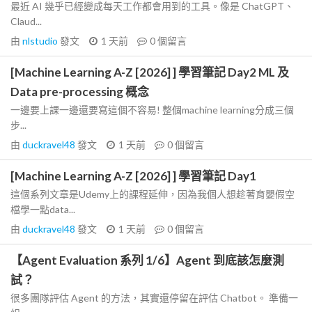
最近 AI 幾乎已經變成每天工作都會用到的工具。像是 ChatGPT、
Claud...
由
nlstudio
發文
1 天前
0
個留言
[Machine Learning A-Z [2026] ] 學習筆記 Day2 ML 及
Data pre-processing 概念
一邊要上課一邊還要寫這個不容易! 整個machine learning分成三個
步...
由
duckravel48
發文
1 天前
0
個留言
[Machine Learning A-Z [2026] ] 學習筆記 Day1
這個系列文章是Udemy上的課程延伸，因為我個人想趁著育嬰假空
檔學一點data...
由
duckravel48
發文
1 天前
0
個留言
【Agent Evaluation 系列 1/6】Agent 到底該怎麼測
試？
很多團隊評估 Agent 的方法，其實還停留在評估 Chatbot。 準備一