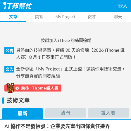
登入
文章
問答
My Project
徵才
聊天
按讚加入 iThelp 粉絲團追蹤
最熱血的技術盛事，連續 30 天的修煉【2026 iThome 鐵
公告
人賽】8 月 1 日賽事正式開啟！
全新專區「My Project」正式上線！邀請你用技術交流，
公告
分享最真實的開發經驗
前往 iThome鐵人賽
技術文章
熱門
鐵人賽
最新
AI 協作不是發帳號：企業要先畫出四條責任邊界