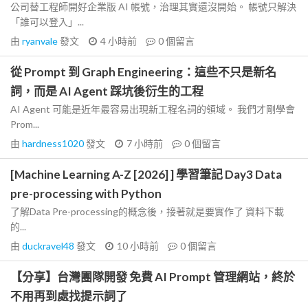
公司替工程師開好企業版 AI 帳號，治理其實還沒開始。 帳號只解決
「誰可以登入」...
由
ryanvale
發文
4 小時前
0
個留言
從 Prompt 到 Graph Engineering：這些不只是新名
詞，而是 AI Agent 踩坑後衍生的工程
AI Agent 可能是近年最容易出現新工程名詞的領域。 我們才剛學會
Prom...
由
hardness1020
發文
7 小時前
0
個留言
[Machine Learning A-Z [2026] ] 學習筆記 Day3 Data
pre-processing with Python
了解Data Pre-processing的概念後，接著就是要實作了 資料下載
的...
由
duckravel48
發文
10 小時前
0
個留言
【分享】台灣團隊開發 免費 AI Prompt 管理網站，終於
不用再到處找提示詞了