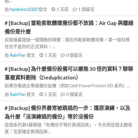
組...
由
hardness1020
發文
1 天前
1
個留言
# [Backup] 當勒索軟體連備份都不放過：Air Gap 與離線
備份是什麼
前面幾篇提過一個殘酷的現實：現在的勒索軟體攻擊，第一個目標
往往不是你的正式資料，...
由
RainPan
發文
1 天前
0
個留言
# [Backup] 為什麼備份設備可以塞進 30 倍的資料？聊聊
重複資料刪除（Deduplication）
如果你看過企業級備份設備（例如 Dell PowerProtect DD 系列）...
由
RainPan
發文
1 天前
0
個留言
# [Backup] 備份界最常被跳過的一步：還原演練，以及
為什麼「沒演練過的備份」等於沒備份
這個系列第4篇聊過「有備份不等於救得回來」，今天把這個主題收
尾：怎麼確定救得回來...