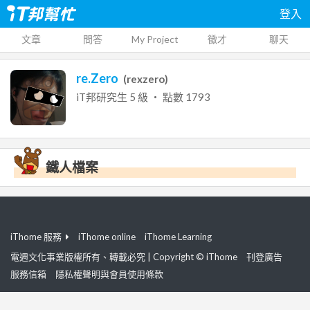
登入
文章
問答
My Project
徵才
聊天
re.Zero
(
rexzero
)
iT邦研究生
5
級 ‧ 點數
1793
鐵人檔案
iThome 服務
iThome online
iThome Learning
電週文化事業版權所有、轉載必究 | Copyright © iThome
刊登廣告
服務信箱
隱私權聲明與會員使用條款