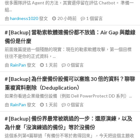
很多團隊評估 Agent 的方法，其實還停留在評估 Chatbot。 準備一
組...
由
hardness1020
發文
20 小時前
1
個留言
# [Backup] 當勒索軟體連備份都不放過：Air Gap 與離線
備份是什麼
前面幾篇提過一個殘酷的現實：現在的勒索軟體攻擊，第一個目標
往往不是你的正式資料，...
由
RainPan
發文
1 天前
0
個留言
# [Backup] 為什麼備份設備可以塞進 30 倍的資料？聊聊
重複資料刪除（Deduplication）
如果你看過企業級備份設備（例如 Dell PowerProtect DD 系列）...
由
RainPan
發文
1 天前
0
個留言
# [Backup] 備份界最常被跳過的一步：還原演練，以及
為什麼「沒演練過的備份」等於沒備份
這個系列第4篇聊過「有備份不等於救得回來」，今天把這個主題收