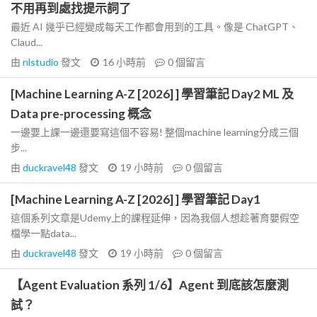
不用再到處找提示詞了
最近 AI 幾乎已經變成每天工作都會用到的工具。像是 ChatGPT、
Claud...
由
nlstudio
發文
16 小時前
0
個留言
[Machine Learning A-Z [2026] ] 學習筆記 Day2 ML 及
Data pre-processing 概念
一邊要上課一邊還要寫這個不容易! 整個machine learning分成三個
步...
由
duckravel48
發文
19 小時前
0
個留言
[Machine Learning A-Z [2026] ] 學習筆記 Day1
這個系列文章是Udemy上的課程延伸，因為我個人想趁著育嬰假空
檔學一點data...
由
duckravel48
發文
19 小時前
0
個留言
【Agent Evaluation 系列 1/6】Agent 到底該怎麼測
試？