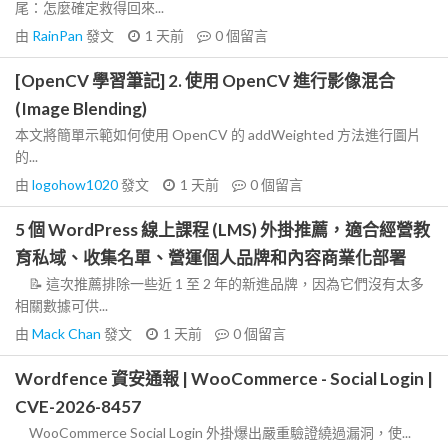
尾：怎麼確定救得回來...
由
RainPan
發文
1 天前
0
個留言
[OpenCV 學習筆記] 2. 使用 OpenCV 進行影像混合
(Image Blending)
本文將簡單示範如何使用 OpenCV 的 addWeighted 方法進行圖片
的...
由
logohow1020
發文
1 天前
0
個留言
5 個 WordPress 線上課程 (LMS) 外掛推薦，適合經營教
育私域、收集名單、營運個人品牌和內容商業化部署
📝 這次推薦排除一些近 1 至 2 年的新進品牌，因為它們沒有太多
相關數據可供...
由
Mack Chan
發文
1 天前
0
個留言
Wordfence 資安通報 | WooCommerce - Social Login |
CVE-2026-8457
WooCommerce Social Login 外掛爆出嚴重驗證繞過漏洞，使...