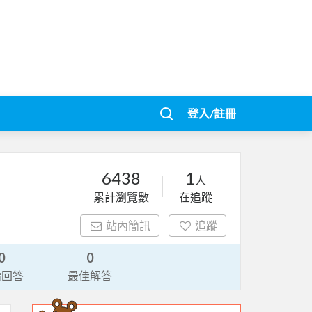
登入/註冊
6438
1
人
累計瀏覽數
在追蹤
站內簡訊
追蹤
0
0
請回答
最佳解答