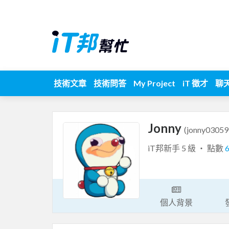
技術文章
技術問答
My Project
iT 徵才
聊
Jonny
(jonny03059
iT邦新手 5 級 ‧ 點數
個人背景