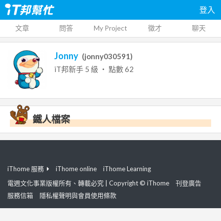
登入
文章
問答
My Project
徵才
聊天
Jonny
(
jonny030591
)
iT邦新手
5
級 ‧ 點數
62
鐵人檔案
iThome 服務
iThome online
iThome Learning
電週文化事業版權所有、轉載必究 | Copyright © iThome
刊登廣告
服務信箱
隱私權聲明與會員使用條款