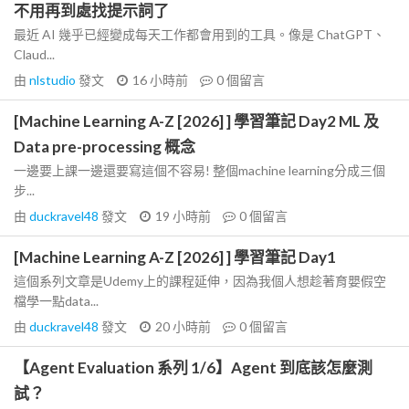
不用再到處找提示詞了
最近 AI 幾乎已經變成每天工作都會用到的工具。像是 ChatGPT、
Claud...
由
nlstudio
發文
16 小時前
0
個留言
[Machine Learning A-Z [2026] ] 學習筆記 Day2 ML 及
Data pre-processing 概念
一邊要上課一邊還要寫這個不容易! 整個machine learning分成三個
步...
由
duckravel48
發文
19 小時前
0
個留言
[Machine Learning A-Z [2026] ] 學習筆記 Day1
這個系列文章是Udemy上的課程延伸，因為我個人想趁著育嬰假空
檔學一點data...
由
duckravel48
發文
20 小時前
0
個留言
【Agent Evaluation 系列 1/6】Agent 到底該怎麼測
試？