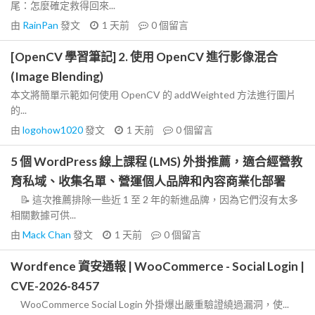
尾：怎麼確定救得回來...
由
RainPan
發文
1 天前
0
個留言
[OpenCV 學習筆記] 2. 使用 OpenCV 進行影像混合
(Image Blending)
本文將簡單示範如何使用 OpenCV 的 addWeighted 方法進行圖片
的...
由
logohow1020
發文
1 天前
0
個留言
5 個 WordPress 線上課程 (LMS) 外掛推薦，適合經營教
育私域、收集名單、營運個人品牌和內容商業化部署
📝 這次推薦排除一些近 1 至 2 年的新進品牌，因為它們沒有太多
相關數據可供...
由
Mack Chan
發文
1 天前
0
個留言
Wordfence 資安通報 | WooCommerce - Social Login |
CVE-2026-8457
WooCommerce Social Login 外掛爆出嚴重驗證繞過漏洞，使...