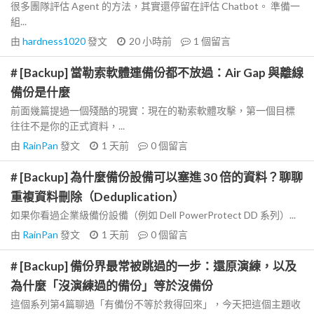
很多團隊評估 Agent 的方法，其實還停留在評估 Chatbot。 準備一
組...
由
hardness1020
發文
20 小時前
1
個留言
# [Backup] 當勒索軟體連備份都不放過：Air Gap 與離線
備份是什麼
前面幾篇提過一個殘酷的現實：現在的勒索軟體攻擊，第一個目標
往往不是你的正式資料，...
由
RainPan
發文
1 天前
0
個留言
# [Backup] 為什麼備份設備可以塞進 30 倍的資料？聊聊
重複資料刪除（Deduplication）
如果你看過企業級備份設備（例如 Dell PowerProtect DD 系列）...
由
RainPan
發文
1 天前
0
個留言
# [Backup] 備份界最常被跳過的一步：還原演練，以及
為什麼「沒演練過的備份」等於沒備份
這個系列第4篇聊過「有備份不等於救得回來」，今天把這個主題收