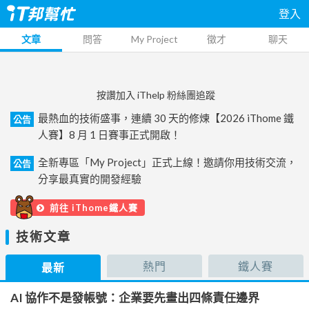
登入
文章
問答
My Project
徵才
聊天
按讚加入 iThelp 粉絲團追蹤
最熱血的技術盛事，連續 30 天的修煉【2026 iThome 鐵
公告
人賽】8 月 1 日賽事正式開啟！
全新專區「My Project」正式上線！邀請你用技術交流，
公告
分享最真實的開發經驗
前往 iThome鐵人賽
技術文章
熱門
鐵人賽
最新
AI 協作不是發帳號：企業要先畫出四條責任邊界