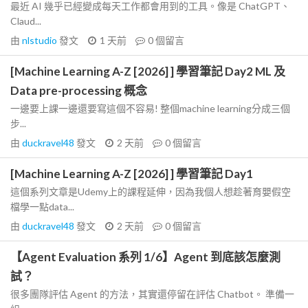
最近 AI 幾乎已經變成每天工作都會用到的工具。像是 ChatGPT、
Claud...
由
nlstudio
發文
1 天前
0
個留言
[Machine Learning A-Z [2026] ] 學習筆記 Day2 ML 及
Data pre-processing 概念
一邊要上課一邊還要寫這個不容易! 整個machine learning分成三個
步...
由
duckravel48
發文
2 天前
0
個留言
[Machine Learning A-Z [2026] ] 學習筆記 Day1
這個系列文章是Udemy上的課程延伸，因為我個人想趁著育嬰假空
檔學一點data...
由
duckravel48
發文
2 天前
0
個留言
【Agent Evaluation 系列 1/6】Agent 到底該怎麼測
試？
很多團隊評估 Agent 的方法，其實還停留在評估 Chatbot。 準備一