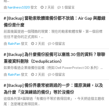
組...
由
hardness1020
發文
2 天前
1
個留言
# [Backup] 當勒索軟體連備份都不放過：Air Gap 與離線
備份是什麼
前面幾篇提過一個殘酷的現實：現在的勒索軟體攻擊，第一個目標
往往不是你的正式資料，...
由
RainPan
發文
2 天前
0
個留言
# [Backup] 為什麼備份設備可以塞進 30 倍的資料？聊聊
重複資料刪除（Deduplication）
如果你看過企業級備份設備（例如 Dell PowerProtect DD 系列）...
由
RainPan
發文
2 天前
0
個留言
# [Backup] 備份界最常被跳過的一步：還原演練，以及
為什麼「沒演練過的備份」等於沒備份
這個系列第4篇聊過「有備份不等於救得回來」，今天把這個主題收
尾：怎麼確定救得回來...