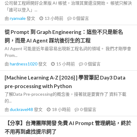
公司替工程師開好企業版 AI 帳號，治理其實還沒開始。 帳號只解決
「誰可以登入」...
由
ryanvale
發文
13 小時前
0
個留言
從 Prompt 到 Graph Engineering：這些不只是新名
詞，而是 AI Agent 踩坑後衍生的工程
AI Agent 可能是近年最容易出現新工程名詞的領域。 我們才剛學會
Prom...
由
hardness1020
發文
15 小時前
0
個留言
[Machine Learning A-Z [2026] ] 學習筆記 Day3 Data
pre-processing with Python
了解Data Pre-processing的概念後，接著就是要實作了 資料下載
的...
由
duckravel48
發文
18 小時前
0
個留言
【分享】台灣團隊開發 免費 AI Prompt 管理網站，終於
不用再到處找提示詞了