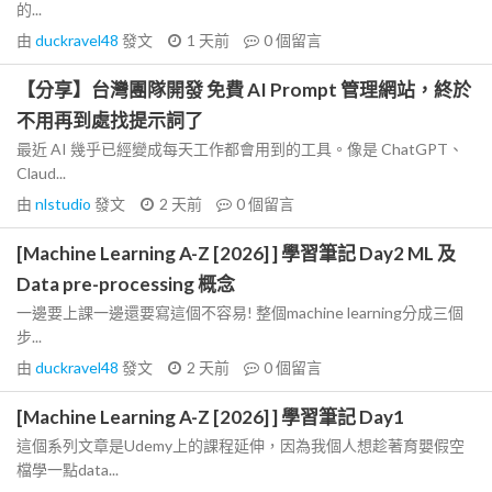
的...
由
duckravel48
發文
1 天前
0
個留言
【分享】台灣團隊開發 免費 AI Prompt 管理網站，終於
不用再到處找提示詞了
最近 AI 幾乎已經變成每天工作都會用到的工具。像是 ChatGPT、
Claud...
由
nlstudio
發文
2 天前
0
個留言
[Machine Learning A-Z [2026] ] 學習筆記 Day2 ML 及
Data pre-processing 概念
一邊要上課一邊還要寫這個不容易! 整個machine learning分成三個
步...
由
duckravel48
發文
2 天前
0
個留言
[Machine Learning A-Z [2026] ] 學習筆記 Day1
這個系列文章是Udemy上的課程延伸，因為我個人想趁著育嬰假空
檔學一點data...