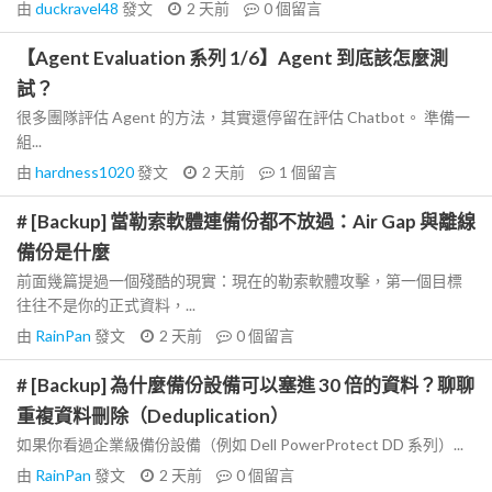
由
duckravel48
發文
2 天前
0
個留言
【Agent Evaluation 系列 1/6】Agent 到底該怎麼測
試？
很多團隊評估 Agent 的方法，其實還停留在評估 Chatbot。 準備一
組...
由
hardness1020
發文
2 天前
1
個留言
# [Backup] 當勒索軟體連備份都不放過：Air Gap 與離線
備份是什麼
前面幾篇提過一個殘酷的現實：現在的勒索軟體攻擊，第一個目標
往往不是你的正式資料，...
由
RainPan
發文
2 天前
0
個留言
# [Backup] 為什麼備份設備可以塞進 30 倍的資料？聊聊
重複資料刪除（Deduplication）
如果你看過企業級備份設備（例如 Dell PowerProtect DD 系列）...
由
RainPan
發文
2 天前
0
個留言