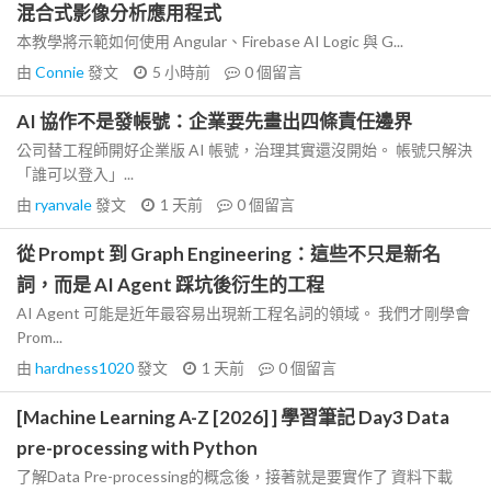
混合式影像分析應用程式
本教學將示範如何使用 Angular、Firebase AI Logic 與 G...
由
Connie
發文
5 小時前
0
個留言
AI 協作不是發帳號：企業要先畫出四條責任邊界
公司替工程師開好企業版 AI 帳號，治理其實還沒開始。 帳號只解決
「誰可以登入」...
由
ryanvale
發文
1 天前
0
個留言
從 Prompt 到 Graph Engineering：這些不只是新名
詞，而是 AI Agent 踩坑後衍生的工程
AI Agent 可能是近年最容易出現新工程名詞的領域。 我們才剛學會
Prom...
由
hardness1020
發文
1 天前
0
個留言
[Machine Learning A-Z [2026] ] 學習筆記 Day3 Data
pre-processing with Python
了解Data Pre-processing的概念後，接著就是要實作了 資料下載