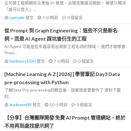
公司替工程師開好企業版 AI 帳號，治理其實還沒開始。 帳號只解決
「誰可以登入」...
由
ryanvale
發文
5 小時前
0
個留言
從 Prompt 到 Graph Engineering：這些不只是新名
詞，而是 AI Agent 踩坑後衍生的工程
AI Agent 可能是近年最容易出現新工程名詞的領域。 我們才剛學會
Prom...
由
hardness1020
發文
7 小時前
0
個留言
[Machine Learning A-Z [2026] ] 學習筆記 Day3 Data
pre-processing with Python
了解Data Pre-processing的概念後，接著就是要實作了 資料下載
的...
由
duckravel48
發文
10 小時前
0
個留言
【分享】台灣團隊開發 免費 AI Prompt 管理網站，終於
不用再到處找提示詞了