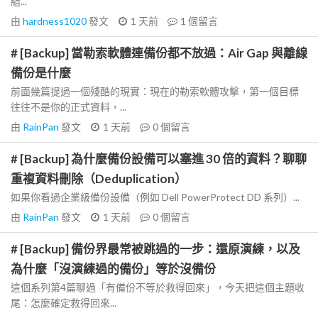
組...
由
hardness1020
發文
1 天前
1
個留言
# [Backup] 當勒索軟體連備份都不放過：Air Gap 與離線
備份是什麼
前面幾篇提過一個殘酷的現實：現在的勒索軟體攻擊，第一個目標
往往不是你的正式資料，...
由
RainPan
發文
1 天前
0
個留言
# [Backup] 為什麼備份設備可以塞進 30 倍的資料？聊聊
重複資料刪除（Deduplication）
如果你看過企業級備份設備（例如 Dell PowerProtect DD 系列）...
由
RainPan
發文
1 天前
0
個留言
# [Backup] 備份界最常被跳過的一步：還原演練，以及
為什麼「沒演練過的備份」等於沒備份
這個系列第4篇聊過「有備份不等於救得回來」，今天把這個主題收
尾：怎麼確定救得回來...