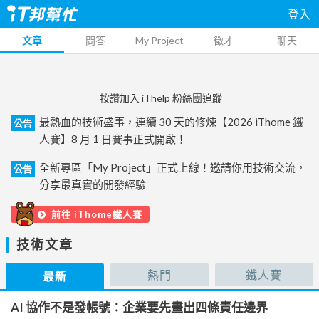
登入
文章
問答
My Project
徵才
聊天
按讚加入 iThelp 粉絲團追蹤
最熱血的技術盛事，連續 30 天的修煉【2026 iThome 鐵
公告
人賽】8 月 1 日賽事正式開啟！
全新專區「My Project」正式上線！邀請你用技術交流，
公告
分享最真實的開發經驗
前往 iThome鐵人賽
技術文章
熱門
鐵人賽
最新
AI 協作不是發帳號：企業要先畫出四條責任邊界