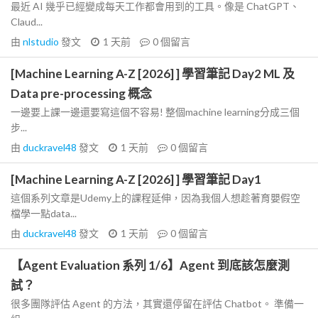
最近 AI 幾乎已經變成每天工作都會用到的工具。像是 ChatGPT、
Claud...
由
nlstudio
發文
1 天前
0
個留言
[Machine Learning A-Z [2026] ] 學習筆記 Day2 ML 及
Data pre-processing 概念
一邊要上課一邊還要寫這個不容易! 整個machine learning分成三個
步...
由
duckravel48
發文
1 天前
0
個留言
[Machine Learning A-Z [2026] ] 學習筆記 Day1
這個系列文章是Udemy上的課程延伸，因為我個人想趁著育嬰假空
檔學一點data...
由
duckravel48
發文
1 天前
0
個留言
【Agent Evaluation 系列 1/6】Agent 到底該怎麼測
試？
很多團隊評估 Agent 的方法，其實還停留在評估 Chatbot。 準備一