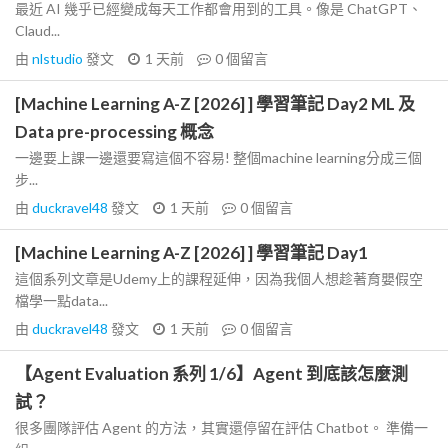
最近 AI 幾乎已經變成每天工作都會用到的工具。像是 ChatGPT、
Claud...
由
nlstudio
發文
1 天前
0
個留言
[Machine Learning A-Z [2026] ] 學習筆記 Day2 ML 及
Data pre-processing 概念
一邊要上課一邊還要寫這個不容易! 整個machine learning分成三個
步...
由
duckravel48
發文
1 天前
0
個留言
[Machine Learning A-Z [2026] ] 學習筆記 Day1
這個系列文章是Udemy上的課程延伸，因為我個人想趁著育嬰假空
檔學一點data...
由
duckravel48
發文
1 天前
0
個留言
【Agent Evaluation 系列 1/6】Agent 到底該怎麼測
試？
很多團隊評估 Agent 的方法，其實還停留在評估 Chatbot。 準備一