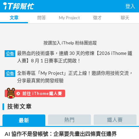
登入
文章
問答
My Project
徵才
聊天
按讚加入 iThelp 粉絲團追蹤
最熱血的技術盛事，連續 30 天的修煉【2026 iThome 鐵
公告
人賽】8 月 1 日賽事正式開啟！
全新專區「My Project」正式上線！邀請你用技術交流，
公告
分享最真實的開發經驗
前往 iThome鐵人賽
技術文章
熱門
鐵人賽
最新
AI 協作不是發帳號：企業要先畫出四條責任邊界