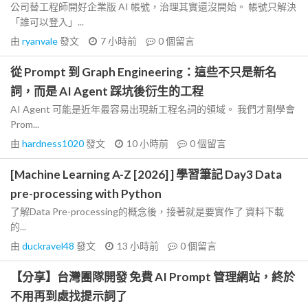
公司替工程師開好企業版 AI 帳號，治理其實還沒開始。 帳號只解決
「誰可以登入」...
由
ryanvale
發文
7 小時前
0
個留言
從 Prompt 到 Graph Engineering：這些不只是新名
詞，而是 AI Agent 踩坑後衍生的工程
AI Agent 可能是近年最容易出現新工程名詞的領域。 我們才剛學會
Prom...
由
hardness1020
發文
10 小時前
0
個留言
[Machine Learning A-Z [2026] ] 學習筆記 Day3 Data
pre-processing with Python
了解Data Pre-processing的概念後，接著就是要實作了 資料下載
的...
由
duckravel48
發文
13 小時前
0
個留言
【分享】台灣團隊開發 免費 AI Prompt 管理網站，終於
不用再到處找提示詞了