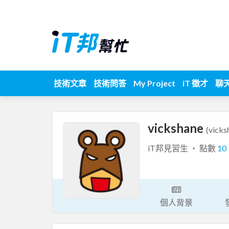
技術文章
技術問答
My Project
iT 徵才
聊
vickshane
(vicks
iT邦見習生 ‧ 點數
10
個人背景