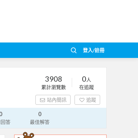
登入/註冊
3908
0
人
累計瀏覽數
在追蹤
站內簡訊
追蹤
0
0
請回答
最佳解答