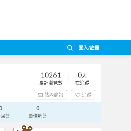
登入/註冊
10261
0
人
累計瀏覽數
在追蹤
站內簡訊
追蹤
0
0
請回答
最佳解答