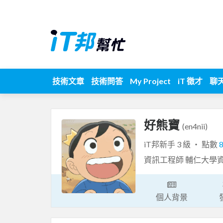
技術文章
技術問答
My Project
iT 徵才
聊
好熊寶
(en4nii)
iT邦新手 3 級 ‧ 點數
資訊工程師 輔仁大學
個人背景