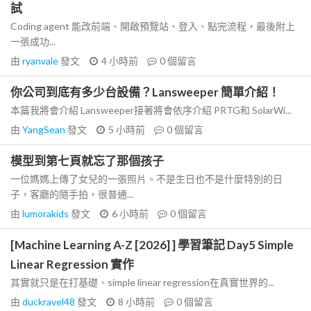
試
Coding agent 能改前端、開啟預覽站、登入、點完流程，最後附上
一張成功...
由
ryanvale
發文
4 小時前
0
個留言
你公司到底有多少台設備？Lansweeper 簡單介紹！
本篇我將會介紹 Lansweeper接著將會依序介紹 PRTG和 SolarWi...
由
YangSean
發文
5 小時前
0
個留言
模型到第七頁就忘了那個孩子
一位媽媽上傳了女兒的一張照片。不是生日也不是什麼特別的日
子，客廳的隨手拍，很普通...
由
lumorakids
發文
6 小時前
0
個留言
[Machine Learning A-Z [2026] ] 學習筆記 Day5 Simple
Linear Regression 實作
其實就只是在打基礎、simple linear regression在真實世界的...
由
duckravel48
發文
8 小時前
0
個留言