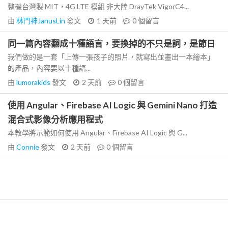
整機台灣製 MIT，4G LTE 模組 非大陸 DrayTek VigorC4...
由
林門神JanusLin
發文
1 天前
0
個留言
同一篇內容翻成十種語言，要換掉的不只是詞，是節日
我們做的是一套「上傳一張孩子的照片，就寫出並畫出一本繪本」
的產品，內容要以十種語...
由
lumorakids
發文
2 天前
0
個留言
使用 Angular、Firebase AI Logic 與 Gemini Nano 打造
混合式影像分析應用程式
本教學將示範如何使用 Angular、Firebase AI Logic 與 G...
由
Connie
發文
2 天前
0
個留言