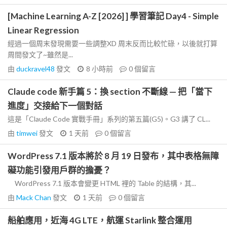
[Machine Learning A-Z [2026] ] 學習筆記 Day4 - Simple
Linear Regression
經過一個周末發現需要一些調整XD 周末反而比較忙碌，以後就打算
周間發文了~雖然是...
由
duckravel48
發文
8 小時前
0
個留言
Claude code 新手篇 5：換 section 不斷線 — 把「當下
進度」交接給下一個對話
這是「Claude Code 實戰手冊」系列的第五篇(G5)。G3 講了 CL...
由
timwei
發文
1 天前
0
個留言
WordPress 7.1 版本將於 8 月 19 日發布，其中表格無障
礙功能引發用戶群的擔憂？
WordPress 7.1 版本會變更 HTML 裡的 Table 的結構，其...
由
Mack Chan
發文
1 天前
0
個留言
船舶應用，近海 4G LTE，航運 Starlink 整合運用