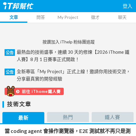
登入
文章
問答
My Project
徵才
聊天
按讚加入 iThelp 粉絲團追蹤
最熱血的技術盛事，連續 30 天的修煉【2026 iThome 鐵
公告
人賽】8 月 1 日賽事正式開啟！
全新專區「My Project」正式上線！邀請你用技術交流，
公告
分享最真實的開發經驗
前往 iThome鐵人賽
技術文章
熱門
鐵人賽
最新
當 coding agent 會操作瀏覽器，E2E 測試就不再只是測