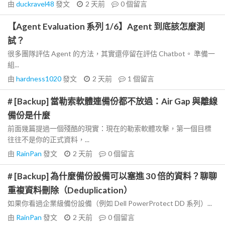
由
duckravel48
發文
2 天前
0
個留言
【Agent Evaluation 系列 1/6】Agent 到底該怎麼測
試？
很多團隊評估 Agent 的方法，其實還停留在評估 Chatbot。 準備一
組...
由
hardness1020
發文
2 天前
1
個留言
# [Backup] 當勒索軟體連備份都不放過：Air Gap 與離線
備份是什麼
前面幾篇提過一個殘酷的現實：現在的勒索軟體攻擊，第一個目標
往往不是你的正式資料，...
由
RainPan
發文
2 天前
0
個留言
# [Backup] 為什麼備份設備可以塞進 30 倍的資料？聊聊
重複資料刪除（Deduplication）
如果你看過企業級備份設備（例如 Dell PowerProtect DD 系列）...
由
RainPan
發文
2 天前
0
個留言