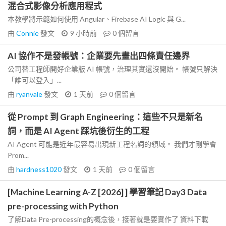
混合式影像分析應用程式
本教學將示範如何使用 Angular、Firebase AI Logic 與 G...
由
Connie
發文
9 小時前
0
個留言
AI 協作不是發帳號：企業要先畫出四條責任邊界
公司替工程師開好企業版 AI 帳號，治理其實還沒開始。 帳號只解決
「誰可以登入」...
由
ryanvale
發文
1 天前
0
個留言
從 Prompt 到 Graph Engineering：這些不只是新名
詞，而是 AI Agent 踩坑後衍生的工程
AI Agent 可能是近年最容易出現新工程名詞的領域。 我們才剛學會
Prom...
由
hardness1020
發文
1 天前
0
個留言
[Machine Learning A-Z [2026] ] 學習筆記 Day3 Data
pre-processing with Python
了解Data Pre-processing的概念後，接著就是要實作了 資料下載