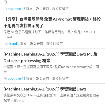
的...
由
duckravel48
發文
1 天前
0
個留言
【分享】台灣團隊開發 免費 AI Prompt 管理網站，終於
不用再到處找提示詞了
最近 AI 幾乎已經變成每天工作都會用到的工具。像是 ChatGPT、
Claud...
由
nlstudio
發文
2 天前
0
個留言
[Machine Learning A-Z [2026] ] 學習筆記 Day2 ML 及
Data pre-processing 概念
一邊要上課一邊還要寫這個不容易! 整個machine learning分成三個
步...
由
duckravel48
發文
2 天前
0
個留言
[Machine Learning A-Z [2026] ] 學習筆記 Day1
這個系列文章是Udemy上的課程延伸，因為我個人想趁著育嬰假空
檔學一點data...