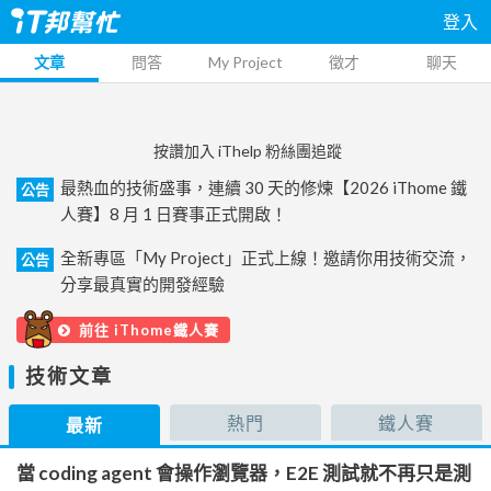
登入
文章
問答
My Project
徵才
聊天
按讚加入 iThelp 粉絲團追蹤
最熱血的技術盛事，連續 30 天的修煉【2026 iThome 鐵
公告
人賽】8 月 1 日賽事正式開啟！
全新專區「My Project」正式上線！邀請你用技術交流，
公告
分享最真實的開發經驗
前往 iThome鐵人賽
技術文章
熱門
鐵人賽
最新
當 coding agent 會操作瀏覽器，E2E 測試就不再只是測