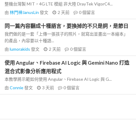
整機台灣製 MIT，4G LTE 模組 非大陸 DrayTek VigorC4...
由
林門神JanusLin
發文
2 天前
0
個留言
同一篇內容翻成十種語言，要換掉的不只是詞，是節日
我們做的是一套「上傳一張孩子的照片，就寫出並畫出一本繪本」
的產品，內容要以十種語...
由
lumorakids
發文
2 天前
0
個留言
使用 Angular、Firebase AI Logic 與 Gemini Nano 打造
混合式影像分析應用程式
本教學將示範如何使用 Angular、Firebase AI Logic 與 G...
由
Connie
發文
3 天前
0
個留言