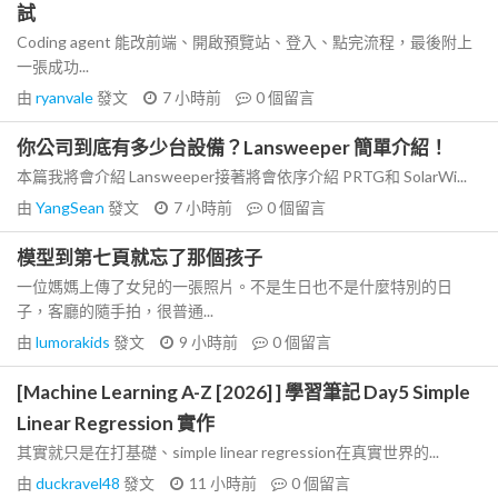
試
Coding agent 能改前端、開啟預覽站、登入、點完流程，最後附上
一張成功...
由
ryanvale
發文
7 小時前
0
個留言
你公司到底有多少台設備？Lansweeper 簡單介紹！
本篇我將會介紹 Lansweeper接著將會依序介紹 PRTG和 SolarWi...
由
YangSean
發文
7 小時前
0
個留言
模型到第七頁就忘了那個孩子
一位媽媽上傳了女兒的一張照片。不是生日也不是什麼特別的日
子，客廳的隨手拍，很普通...
由
lumorakids
發文
9 小時前
0
個留言
[Machine Learning A-Z [2026] ] 學習筆記 Day5 Simple
Linear Regression 實作
其實就只是在打基礎、simple linear regression在真實世界的...
由
duckravel48
發文
11 小時前
0
個留言