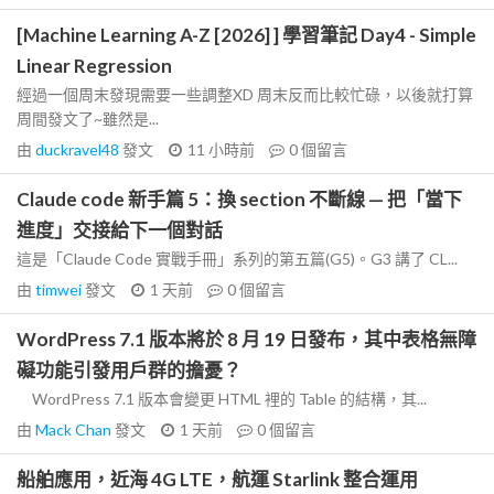
[Machine Learning A-Z [2026] ] 學習筆記 Day4 - Simple
Linear Regression
經過一個周末發現需要一些調整XD 周末反而比較忙碌，以後就打算
周間發文了~雖然是...
由
duckravel48
發文
11 小時前
0
個留言
Claude code 新手篇 5：換 section 不斷線 — 把「當下
進度」交接給下一個對話
這是「Claude Code 實戰手冊」系列的第五篇(G5)。G3 講了 CL...
由
timwei
發文
1 天前
0
個留言
WordPress 7.1 版本將於 8 月 19 日發布，其中表格無障
礙功能引發用戶群的擔憂？
WordPress 7.1 版本會變更 HTML 裡的 Table 的結構，其...
由
Mack Chan
發文
1 天前
0
個留言
船舶應用，近海 4G LTE，航運 Starlink 整合運用