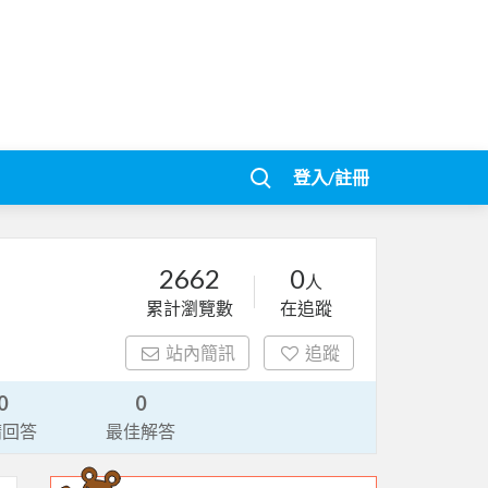
登入/註冊
2662
0
人
累計瀏覽數
在追蹤
站內簡訊
追蹤
0
0
請回答
最佳解答