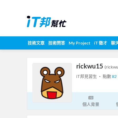
技術文章
技術問答
My Project
iT 徵才
聊
rickwu15
(rickw
iT邦見習生 ‧ 點數
82
個人背景