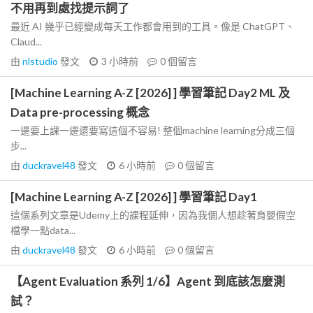
不用再到處找提示詞了
最近 AI 幾乎已經變成每天工作都會用到的工具。像是 ChatGPT、
Claud...
由
nlstudio
發文
3 小時前
0
個留言
[Machine Learning A-Z [2026] ] 學習筆記 Day2 ML 及
Data pre-processing 概念
一邊要上課一邊還要寫這個不容易! 整個machine learning分成三個
步...
由
duckravel48
發文
6 小時前
0
個留言
[Machine Learning A-Z [2026] ] 學習筆記 Day1
這個系列文章是Udemy上的課程延伸，因為我個人想趁著育嬰假空
檔學一點data...
由
duckravel48
發文
6 小時前
0
個留言
【Agent Evaluation 系列 1/6】Agent 到底該怎麼測
試？