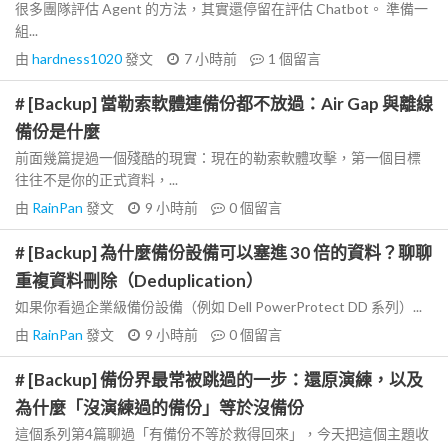
很多團隊評估 Agent 的方法，其實還停留在評估 Chatbot。 準備一
組...
由
hardness1020
發文
7 小時前
1
個留言
# [Backup] 當勒索軟體連備份都不放過：Air Gap 與離線
備份是什麼
前面幾篇提過一個殘酷的現實：現在的勒索軟體攻擊，第一個目標
往往不是你的正式資料，...
由
RainPan
發文
9 小時前
0
個留言
# [Backup] 為什麼備份設備可以塞進 30 倍的資料？聊聊
重複資料刪除（Deduplication）
如果你看過企業級備份設備（例如 Dell PowerProtect DD 系列）...
由
RainPan
發文
9 小時前
0
個留言
# [Backup] 備份界最常被跳過的一步：還原演練，以及
為什麼「沒演練過的備份」等於沒備份
這個系列第4篇聊過「有備份不等於救得回來」，今天把這個主題收