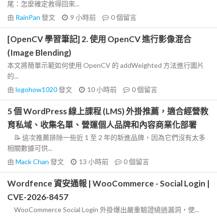
尾：怎麼確定救得回來...
由
RainPan
發文
9 小時前
0
個留言
[OpenCV 學習筆記] 2. 使用 OpenCV 進行影像混合
(Image Blending)
本文將簡單示範如何使用 OpenCV 的 addWeighted 方法進行圖片
的...
由
logohow1020
發文
10 小時前
0
個留言
5 個 WordPress 線上課程 (LMS) 外掛推薦，適合經營教
育私域、收集名單、營運個人品牌和內容商業化部署
📝 這次推薦排除一些近 1 至 2 年的新進品牌，因為它們沒有太多
相關數據可供...
由
Mack Chan
發文
13 小時前
0
個留言
Wordfence 資安通報 | WooCommerce - Social Login |
CVE-2026-8457
WooCommerce Social Login 外掛爆出嚴重驗證繞過漏洞，使...