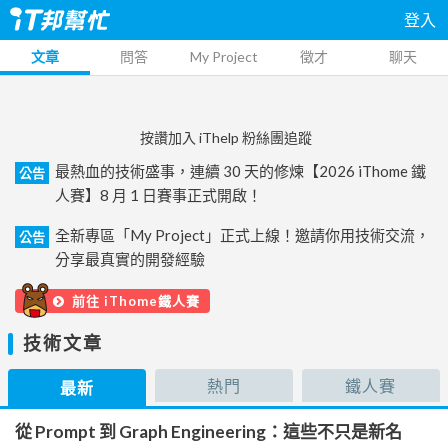
登入
文章
問答
My Project
徵才
聊天
按讚加入 iThelp 粉絲團追蹤
最熱血的技術盛事，連續 30 天的修煉【2026 iThome 鐵
公告
人賽】8 月 1 日賽事正式開啟！
全新專區「My Project」正式上線！邀請你用技術交流，
公告
分享最真實的開發經驗
前往 iThome鐵人賽
技術文章
熱門
鐵人賽
最新
從 Prompt 到 Graph Engineering：這些不只是新名