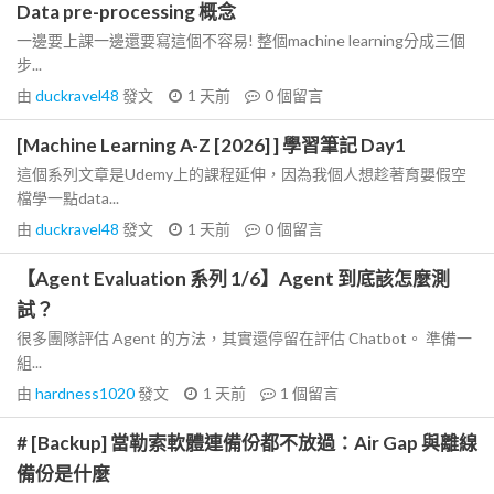
Data pre-processing 概念
一邊要上課一邊還要寫這個不容易! 整個machine learning分成三個
步...
由
duckravel48
發文
1 天前
0
個留言
[Machine Learning A-Z [2026] ] 學習筆記 Day1
這個系列文章是Udemy上的課程延伸，因為我個人想趁著育嬰假空
檔學一點data...
由
duckravel48
發文
1 天前
0
個留言
【Agent Evaluation 系列 1/6】Agent 到底該怎麼測
試？
很多團隊評估 Agent 的方法，其實還停留在評估 Chatbot。 準備一
組...
由
hardness1020
發文
1 天前
1
個留言
# [Backup] 當勒索軟體連備份都不放過：Air Gap 與離線
備份是什麼