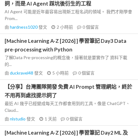
詞，而是 AI Agent 踩坑後衍生的工程
AI Agent 可能是近年最容易出現新工程名詞的領域。 我們才剛學會
Prom...
由
hardness1020
發文
2 小時前
0
個留言
[Machine Learning A-Z [2026] ] 學習筆記 Day3 Data
pre-processing with Python
了解Data Pre-processing的概念後，接著就是要實作了 資料下載
的...
由
duckravel48
發文
5 小時前
0
個留言
【分享】台灣團隊開發 免費 AI Prompt 管理網站，終於
不用再到處找提示詞了
最近 AI 幾乎已經變成每天工作都會用到的工具。像是 ChatGPT、
Claud...
由
nlstudio
發文
1 天前
0
個留言
[Machine Learning A-Z [2026] ] 學習筆記 Day2 ML 及