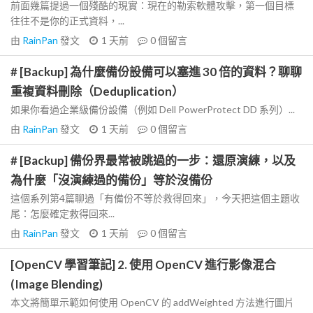
前面幾篇提過一個殘酷的現實：現在的勒索軟體攻擊，第一個目標
往往不是你的正式資料，...
由
RainPan
發文
1 天前
0
個留言
# [Backup] 為什麼備份設備可以塞進 30 倍的資料？聊聊
重複資料刪除（Deduplication）
如果你看過企業級備份設備（例如 Dell PowerProtect DD 系列）...
由
RainPan
發文
1 天前
0
個留言
# [Backup] 備份界最常被跳過的一步：還原演練，以及
為什麼「沒演練過的備份」等於沒備份
這個系列第4篇聊過「有備份不等於救得回來」，今天把這個主題收
尾：怎麼確定救得回來...
由
RainPan
發文
1 天前
0
個留言
[OpenCV 學習筆記] 2. 使用 OpenCV 進行影像混合
(Image Blending)
本文將簡單示範如何使用 OpenCV 的 addWeighted 方法進行圖片