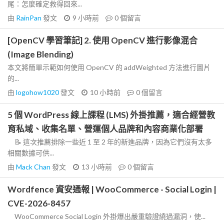
尾：怎麼確定救得回來...
由
RainPan
發文
9 小時前
0
個留言
[OpenCV 學習筆記] 2. 使用 OpenCV 進行影像混合
(Image Blending)
本文將簡單示範如何使用 OpenCV 的 addWeighted 方法進行圖片
的...
由
logohow1020
發文
10 小時前
0
個留言
5 個 WordPress 線上課程 (LMS) 外掛推薦，適合經營教
育私域、收集名單、營運個人品牌和內容商業化部署
📝 這次推薦排除一些近 1 至 2 年的新進品牌，因為它們沒有太多
相關數據可供...
由
Mack Chan
發文
13 小時前
0
個留言
Wordfence 資安通報 | WooCommerce - Social Login |
CVE-2026-8457
WooCommerce Social Login 外掛爆出嚴重驗證繞過漏洞，使...