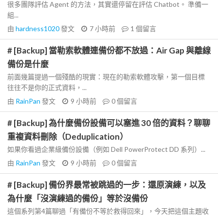
很多團隊評估 Agent 的方法，其實還停留在評估 Chatbot。 準備一
組...
由
hardness1020
發文
7 小時前
1
個留言
# [Backup] 當勒索軟體連備份都不放過：Air Gap 與離線
備份是什麼
前面幾篇提過一個殘酷的現實：現在的勒索軟體攻擊，第一個目標
往往不是你的正式資料，...
由
RainPan
發文
9 小時前
0
個留言
# [Backup] 為什麼備份設備可以塞進 30 倍的資料？聊聊
重複資料刪除（Deduplication）
如果你看過企業級備份設備（例如 Dell PowerProtect DD 系列）...
由
RainPan
發文
9 小時前
0
個留言
# [Backup] 備份界最常被跳過的一步：還原演練，以及
為什麼「沒演練過的備份」等於沒備份
這個系列第4篇聊過「有備份不等於救得回來」，今天把這個主題收