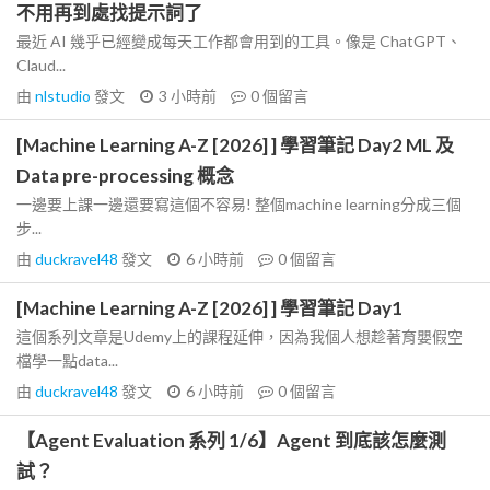
不用再到處找提示詞了
最近 AI 幾乎已經變成每天工作都會用到的工具。像是 ChatGPT、
Claud...
由
nlstudio
發文
3 小時前
0
個留言
[Machine Learning A-Z [2026] ] 學習筆記 Day2 ML 及
Data pre-processing 概念
一邊要上課一邊還要寫這個不容易! 整個machine learning分成三個
步...
由
duckravel48
發文
6 小時前
0
個留言
[Machine Learning A-Z [2026] ] 學習筆記 Day1
這個系列文章是Udemy上的課程延伸，因為我個人想趁著育嬰假空
檔學一點data...
由
duckravel48
發文
6 小時前
0
個留言
【Agent Evaluation 系列 1/6】Agent 到底該怎麼測
試？