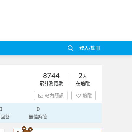
登入/註冊
8744
2
人
累計瀏覽數
在追蹤
站內簡訊
追蹤
0
0
請回答
最佳解答