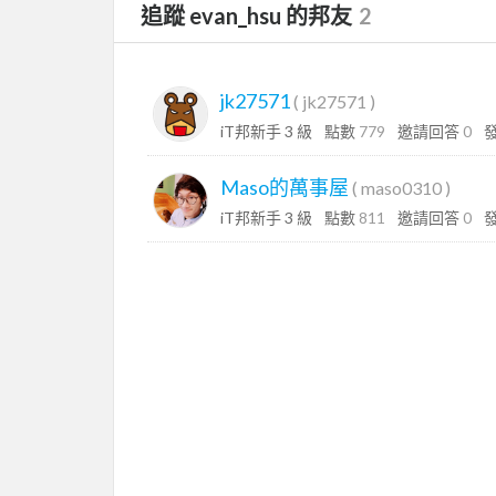
追蹤 evan_hsu 的邦友
2
jk27571
(
jk27571
)
iT邦新手 3 級
點數
779
邀請回答
0
Maso的萬事屋
(
maso0310
)
iT邦新手 3 級
點數
811
邀請回答
0