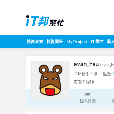
技術文章
技術問答
My Project
iT 徵才
聊
evan_hsu
(evan_h
iT邦新手 5 級 ‧ 點數
前端工程師
個人背景