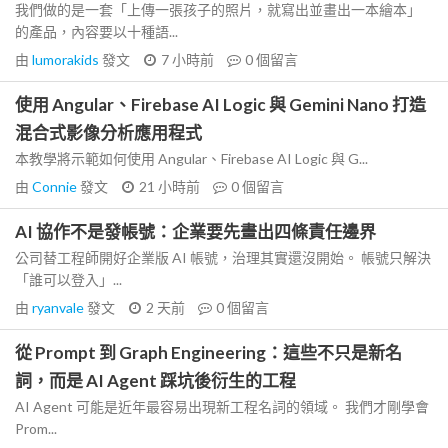
我們做的是一套「上傳一張孩子的照片，就寫出並畫出一本繪本」
的產品，內容要以十種語...
由
lumorakids
發文
7 小時前
0
個留言
使用 Angular、Firebase AI Logic 與 Gemini Nano 打造
混合式影像分析應用程式
本教學將示範如何使用 Angular、Firebase AI Logic 與 G...
由
Connie
發文
21 小時前
0
個留言
AI 協作不是發帳號：企業要先畫出四條責任邊界
公司替工程師開好企業版 AI 帳號，治理其實還沒開始。 帳號只解決
「誰可以登入」...
由
ryanvale
發文
2 天前
0
個留言
從 Prompt 到 Graph Engineering：這些不只是新名
詞，而是 AI Agent 踩坑後衍生的工程
AI Agent 可能是近年最容易出現新工程名詞的領域。 我們才剛學會
Prom...