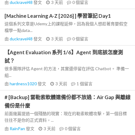
由
duckravel48
發文
3 天前
0
個留言
[Machine Learning A-Z [2026] ] 學習筆記 Day1
這個系列文章是Udemy上的課程延伸，因為我個人想趁著育嬰假空
檔學一點data...
由
duckravel48
發文
3 天前
0
個留言
【Agent Evaluation 系列 1/6】Agent 到底該怎麼測
試？
很多團隊評估 Agent 的方法，其實還停留在評估 Chatbot。 準備一
組...
由
hardness1020
發文
3 天前
1
個留言
# [Backup] 當勒索軟體連備份都不放過：Air Gap 與離線
備份是什麼
前面幾篇提過一個殘酷的現實：現在的勒索軟體攻擊，第一個目標
往往不是你的正式資料，...
由
RainPan
發文
3 天前
0
個留言