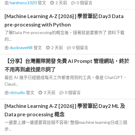
由
hardness1020
發文
2 天前
0
個留言
[Machine Learning A-Z [2026] ] 學習筆記 Day3 Data
pre-processing with Python
了解Data Pre-processing的概念後，接著就是要實作了 資料下載
的...
由
duckravel48
發文
2 天前
0
個留言
【分享】台灣團隊開發 免費 AI Prompt 管理網站，終於
不用再到處找提示詞了
最近 AI 幾乎已經變成每天工作都會用到的工具。像是 ChatGPT、
Claud...
由
nlstudio
發文
3 天前
0
個留言
[Machine Learning A-Z [2026] ] 學習筆記 Day2 ML 及
Data pre-processing 概念
一邊要上課一邊還要寫這個不容易! 整個machine learning分成三個
步...