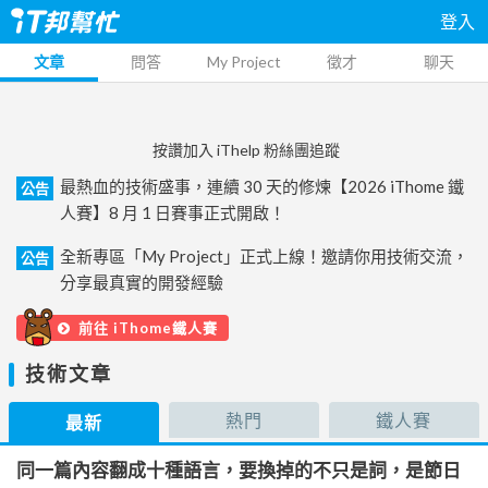
登入
文章
問答
My Project
徵才
聊天
按讚加入 iThelp 粉絲團追蹤
最熱血的技術盛事，連續 30 天的修煉【2026 iThome 鐵
公告
人賽】8 月 1 日賽事正式開啟！
全新專區「My Project」正式上線！邀請你用技術交流，
公告
分享最真實的開發經驗
前往 iThome鐵人賽
技術文章
熱門
鐵人賽
最新
同一篇內容翻成十種語言，要換掉的不只是詞，是節日