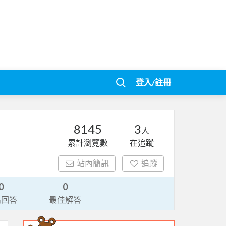
登入/註冊
8145
3
人
累計瀏覽數
在追蹤
站內簡訊
追蹤
0
0
請回答
最佳解答