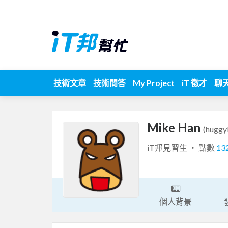
技術文章
技術問答
My Project
iT 徵才
聊
Mike Han
(huggy
iT邦見習生 ‧ 點數
13
個人背景