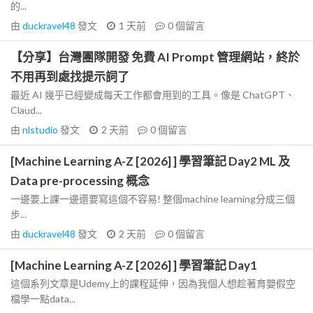
的...
由
duckravel48
發文
1 天前
0
個留言
【分享】台灣團隊開發 免費 AI Prompt 管理網站，終於
不用再到處找提示詞了
最近 AI 幾乎已經變成每天工作都會用到的工具。像是 ChatGPT、
Claud...
由
nlstudio
發文
2 天前
0
個留言
[Machine Learning A-Z [2026] ] 學習筆記 Day2 ML 及
Data pre-processing 概念
一邊要上課一邊還要寫這個不容易! 整個machine learning分成三個
步...
由
duckravel48
發文
2 天前
0
個留言
[Machine Learning A-Z [2026] ] 學習筆記 Day1
這個系列文章是Udemy上的課程延伸，因為我個人想趁著育嬰假空
檔學一點data...