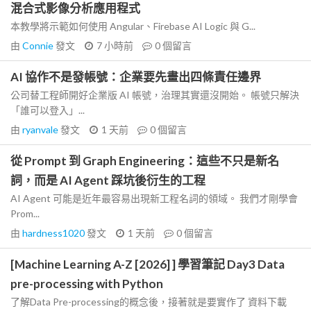
混合式影像分析應用程式
本教學將示範如何使用 Angular、Firebase AI Logic 與 G...
由
Connie
發文
7 小時前
0
個留言
AI 協作不是發帳號：企業要先畫出四條責任邊界
公司替工程師開好企業版 AI 帳號，治理其實還沒開始。 帳號只解決
「誰可以登入」...
由
ryanvale
發文
1 天前
0
個留言
從 Prompt 到 Graph Engineering：這些不只是新名
詞，而是 AI Agent 踩坑後衍生的工程
AI Agent 可能是近年最容易出現新工程名詞的領域。 我們才剛學會
Prom...
由
hardness1020
發文
1 天前
0
個留言
[Machine Learning A-Z [2026] ] 學習筆記 Day3 Data
pre-processing with Python
了解Data Pre-processing的概念後，接著就是要實作了 資料下載