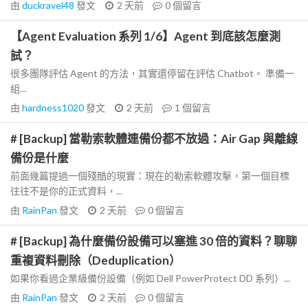
由
duckravel48
發文
2 天前
0
個留言
【Agent Evaluation 系列 1/6】Agent 到底該怎麼測
試？
很多團隊評估 Agent 的方法，其實還停留在評估 Chatbot。 準備一
組...
由
hardness1020
發文
2 天前
1
個留言
# [Backup] 當勒索軟體連備份都不放過：Air Gap 與離線
備份是什麼
前面幾篇提過一個殘酷的現實：現在的勒索軟體攻擊，第一個目標
往往不是你的正式資料，...
由
RainPan
發文
2 天前
0
個留言
# [Backup] 為什麼備份設備可以塞進 30 倍的資料？聊聊
重複資料刪除（Deduplication）
如果你看過企業級備份設備（例如 Dell PowerProtect DD 系列）...
由
RainPan
發文
2 天前
0
個留言