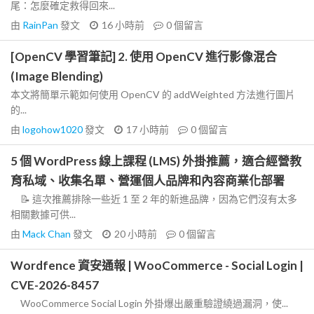
尾：怎麼確定救得回來...
由
RainPan
發文
16 小時前
0
個留言
[OpenCV 學習筆記] 2. 使用 OpenCV 進行影像混合
(Image Blending)
本文將簡單示範如何使用 OpenCV 的 addWeighted 方法進行圖片
的...
由
logohow1020
發文
17 小時前
0
個留言
5 個 WordPress 線上課程 (LMS) 外掛推薦，適合經營教
育私域、收集名單、營運個人品牌和內容商業化部署
📝 這次推薦排除一些近 1 至 2 年的新進品牌，因為它們沒有太多
相關數據可供...
由
Mack Chan
發文
20 小時前
0
個留言
Wordfence 資安通報 | WooCommerce - Social Login |
CVE-2026-8457
WooCommerce Social Login 外掛爆出嚴重驗證繞過漏洞，使...