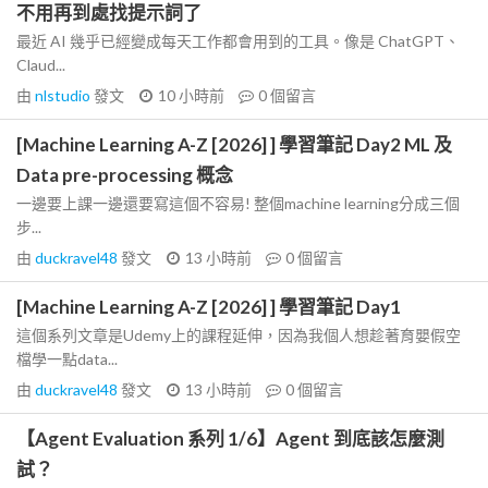
不用再到處找提示詞了
最近 AI 幾乎已經變成每天工作都會用到的工具。像是 ChatGPT、
Claud...
由
nlstudio
發文
10 小時前
0
個留言
[Machine Learning A-Z [2026] ] 學習筆記 Day2 ML 及
Data pre-processing 概念
一邊要上課一邊還要寫這個不容易! 整個machine learning分成三個
步...
由
duckravel48
發文
13 小時前
0
個留言
[Machine Learning A-Z [2026] ] 學習筆記 Day1
這個系列文章是Udemy上的課程延伸，因為我個人想趁著育嬰假空
檔學一點data...
由
duckravel48
發文
13 小時前
0
個留言
【Agent Evaluation 系列 1/6】Agent 到底該怎麼測
試？