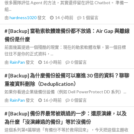
很多團隊評估 Agent 的方法，其實還停留在評估 Chatbot。 準備一
組...
由
hardness1020
發文
14 小時前
1
個留言
# [Backup] 當勒索軟體連備份都不放過：Air Gap 與離線
備份是什麼
前面幾篇提過一個殘酷的現實：現在的勒索軟體攻擊，第一個目標
往往不是你的正式資料，...
由
RainPan
發文
16 小時前
0
個留言
# [Backup] 為什麼備份設備可以塞進 30 倍的資料？聊聊
重複資料刪除（Deduplication）
如果你看過企業級備份設備（例如 Dell PowerProtect DD 系列）...
由
RainPan
發文
16 小時前
0
個留言
# [Backup] 備份界最常被跳過的一步：還原演練，以及
為什麼「沒演練過的備份」等於沒備份
這個系列第4篇聊過「有備份不等於救得回來」，今天把這個主題收