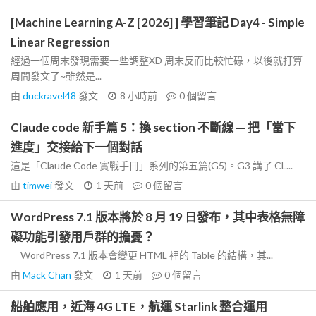
[Machine Learning A-Z [2026] ] 學習筆記 Day4 - Simple
Linear Regression
經過一個周末發現需要一些調整XD 周末反而比較忙碌，以後就打算
周間發文了~雖然是...
由
duckravel48
發文
8 小時前
0
個留言
Claude code 新手篇 5：換 section 不斷線 — 把「當下
進度」交接給下一個對話
這是「Claude Code 實戰手冊」系列的第五篇(G5)。G3 講了 CL...
由
timwei
發文
1 天前
0
個留言
WordPress 7.1 版本將於 8 月 19 日發布，其中表格無障
礙功能引發用戶群的擔憂？
WordPress 7.1 版本會變更 HTML 裡的 Table 的結構，其...
由
Mack Chan
發文
1 天前
0
個留言
船舶應用，近海 4G LTE，航運 Starlink 整合運用