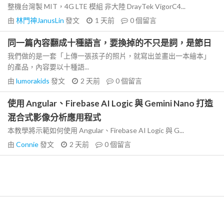
整機台灣製 MIT，4G LTE 模組 非大陸 DrayTek VigorC4...
由
林門神JanusLin
發文
1 天前
0
個留言
同一篇內容翻成十種語言，要換掉的不只是詞，是節日
我們做的是一套「上傳一張孩子的照片，就寫出並畫出一本繪本」
的產品，內容要以十種語...
由
lumorakids
發文
2 天前
0
個留言
使用 Angular、Firebase AI Logic 與 Gemini Nano 打造
混合式影像分析應用程式
本教學將示範如何使用 Angular、Firebase AI Logic 與 G...
由
Connie
發文
2 天前
0
個留言