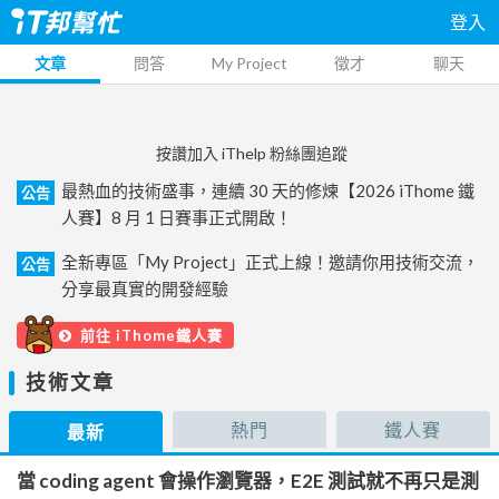
登入
文章
問答
My Project
徵才
聊天
按讚加入 iThelp 粉絲團追蹤
最熱血的技術盛事，連續 30 天的修煉【2026 iThome 鐵
公告
人賽】8 月 1 日賽事正式開啟！
全新專區「My Project」正式上線！邀請你用技術交流，
公告
分享最真實的開發經驗
前往 iThome鐵人賽
技術文章
熱門
鐵人賽
最新
當 coding agent 會操作瀏覽器，E2E 測試就不再只是測