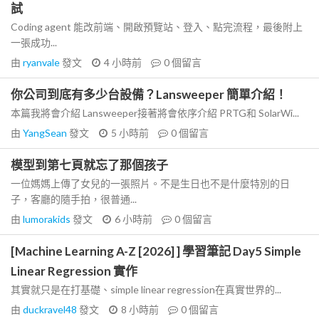
試
Coding agent 能改前端、開啟預覽站、登入、點完流程，最後附上
一張成功...
由
ryanvale
發文
4 小時前
0
個留言
你公司到底有多少台設備？Lansweeper 簡單介紹！
本篇我將會介紹 Lansweeper接著將會依序介紹 PRTG和 SolarWi...
由
YangSean
發文
5 小時前
0
個留言
模型到第七頁就忘了那個孩子
一位媽媽上傳了女兒的一張照片。不是生日也不是什麼特別的日
子，客廳的隨手拍，很普通...
由
lumorakids
發文
6 小時前
0
個留言
[Machine Learning A-Z [2026] ] 學習筆記 Day5 Simple
Linear Regression 實作
其實就只是在打基礎、simple linear regression在真實世界的...
由
duckravel48
發文
8 小時前
0
個留言