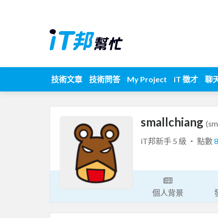
技術文章
技術問答
My Project
iT 徵才
聊
smallchiang
(sm
iT邦新手 5 級 ‧ 點數
個人背景