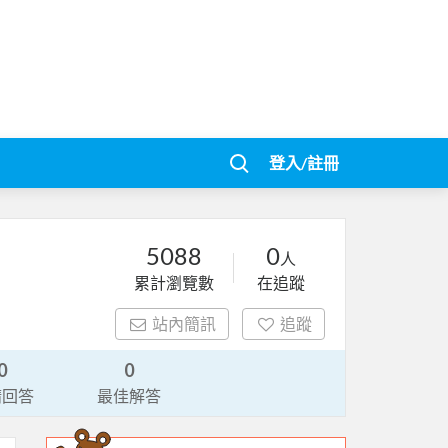
登入/註冊
5088
0
人
累計瀏覽數
在追蹤
站內簡訊
追蹤
0
0
請回答
最佳解答