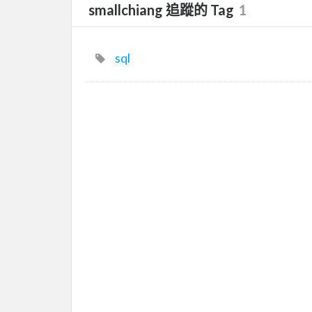
smallchiang 追蹤的 Tag
1
sql