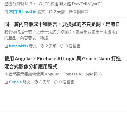
整機台灣製 MIT，4G LTE 模組 非大陸 DrayTek VigorC4...
由
林門神JanusLin
發文
2 天前
0
個留言
同一篇內容翻成十種語言，要換掉的不只是詞，是節日
我們做的是一套「上傳一張孩子的照片，就寫出並畫出一本繪本」
的產品，內容要以十種語...
由
lumorakids
發文
2 天前
0
個留言
使用 Angular、Firebase AI Logic 與 Gemini Nano 打造
混合式影像分析應用程式
本教學將示範如何使用 Angular、Firebase AI Logic 與 G...
由
Connie
發文
3 天前
0
個留言