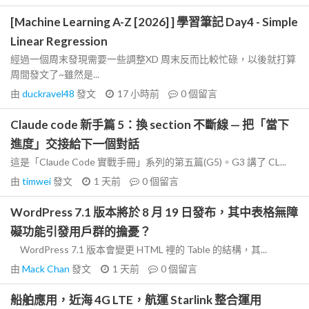
[Machine Learning A-Z [2026] ] 學習筆記 Day4 - Simple
Linear Regression
經過一個周末發現需要一些調整XD 周末反而比較忙碌，以後就打算
周間發文了~雖然是...
由
duckravel48
發文
17 小時前
0
個留言
Claude code 新手篇 5：換 section 不斷線 — 把「當下
進度」交接給下一個對話
這是「Claude Code 實戰手冊」系列的第五篇(G5)。G3 講了 CL...
由
timwei
發文
1 天前
0
個留言
WordPress 7.1 版本將於 8 月 19 日發布，其中表格無障
礙功能引發用戶群的擔憂？
WordPress 7.1 版本會變更 HTML 裡的 Table 的結構，其...
由
Mack Chan
發文
1 天前
0
個留言
船舶應用，近海 4G LTE，航運 Starlink 整合運用