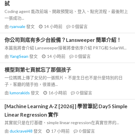
試
Coding agent 能改前端、開啟預覽站、登入、點完流程，最後附上
一張成功...
由
ryanvale
發文
14 小時前
0
個留言
你公司到底有多少台設備？Lansweeper 簡單介紹！
本篇我將會介紹 Lansweeper接著將會依序介紹 PRTG和 SolarWi...
由
YangSean
發文
14 小時前
0
個留言
模型到第七頁就忘了那個孩子
一位媽媽上傳了女兒的一張照片。不是生日也不是什麼特別的日
子，客廳的隨手拍，很普通...
由
lumorakids
發文
16 小時前
0
個留言
[Machine Learning A-Z [2026] ] 學習筆記 Day5 Simple
Linear Regression 實作
其實就只是在打基礎、simple linear regression在真實世界的...
由
duckravel48
發文
17 小時前
0
個留言