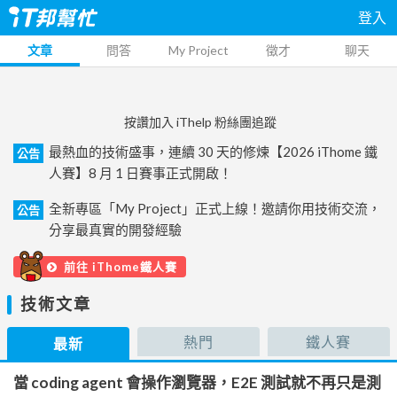
登入
文章
問答
My Project
徵才
聊天
按讚加入 iThelp 粉絲團追蹤
最熱血的技術盛事，連續 30 天的修煉【2026 iThome 鐵
公告
人賽】8 月 1 日賽事正式開啟！
全新專區「My Project」正式上線！邀請你用技術交流，
公告
分享最真實的開發經驗
前往 iThome鐵人賽
技術文章
熱門
鐵人賽
最新
當 coding agent 會操作瀏覽器，E2E 測試就不再只是測