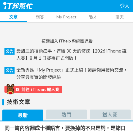
登入
文章
問答
My Project
徵才
聊天
按讚加入 iThelp 粉絲團追蹤
最熱血的技術盛事，連續 30 天的修煉【2026 iThome 鐵
公告
人賽】8 月 1 日賽事正式開啟！
全新專區「My Project」正式上線！邀請你用技術交流，
公告
分享最真實的開發經驗
前往 iThome鐵人賽
技術文章
熱門
鐵人賽
最新
同一篇內容翻成十種語言，要換掉的不只是詞，是節日