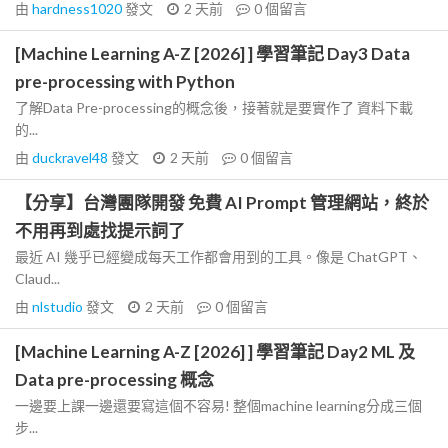
由
hardness1020
發文
2 天前
0
個留言
[Machine Learning A-Z [2026] ] 學習筆記 Day3 Data
pre-processing with Python
了解Data Pre-processing的概念後，接著就是要實作了 資料下載
的...
由
duckravel48
發文
2 天前
0
個留言
【分享】台灣團隊開發 免費 AI Prompt 管理網站，終於
不用再到處找提示詞了
最近 AI 幾乎已經變成每天工作都會用到的工具。像是 ChatGPT、
Claud...
由
nlstudio
發文
2 天前
0
個留言
[Machine Learning A-Z [2026] ] 學習筆記 Day2 ML 及
Data pre-processing 概念
一邊要上課一邊還要寫這個不容易! 整個machine learning分成三個
步...