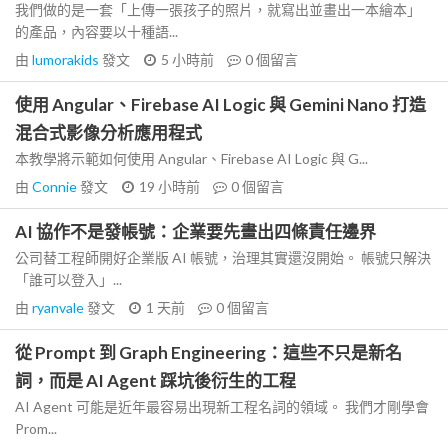
我們做的是一套「上傳一張孩子的照片，就寫出並畫出一本繪本」
的產品，內容要以十種語...
由
lumorakids
發文
5 小時前
0
個留言
使用 Angular、Firebase AI Logic 與 Gemini Nano 打造
混合式影像分析應用程式
本教學將示範如何使用 Angular、Firebase AI Logic 與 G...
由
Connie
發文
19 小時前
0
個留言
AI 協作不是發帳號：企業要先畫出四條責任邊界
公司替工程師開好企業版 AI 帳號，治理其實還沒開始。 帳號只解決
「誰可以登入」...
由
ryanvale
發文
1 天前
0
個留言
從 Prompt 到 Graph Engineering：這些不只是新名
詞，而是 AI Agent 踩坑後衍生的工程
AI Agent 可能是近年最容易出現新工程名詞的領域。 我們才剛學會
Prom...