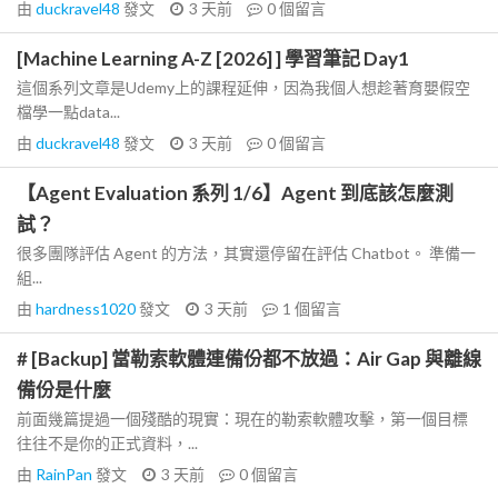
由
duckravel48
發文
3 天前
0
個留言
[Machine Learning A-Z [2026] ] 學習筆記 Day1
這個系列文章是Udemy上的課程延伸，因為我個人想趁著育嬰假空
檔學一點data...
由
duckravel48
發文
3 天前
0
個留言
【Agent Evaluation 系列 1/6】Agent 到底該怎麼測
試？
很多團隊評估 Agent 的方法，其實還停留在評估 Chatbot。 準備一
組...
由
hardness1020
發文
3 天前
1
個留言
# [Backup] 當勒索軟體連備份都不放過：Air Gap 與離線
備份是什麼
前面幾篇提過一個殘酷的現實：現在的勒索軟體攻擊，第一個目標
往往不是你的正式資料，...
由
RainPan
發文
3 天前
0
個留言