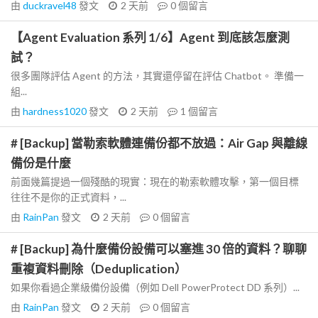
由
duckravel48
發文
2 天前
0
個留言
【Agent Evaluation 系列 1/6】Agent 到底該怎麼測
試？
很多團隊評估 Agent 的方法，其實還停留在評估 Chatbot。 準備一
組...
由
hardness1020
發文
2 天前
1
個留言
# [Backup] 當勒索軟體連備份都不放過：Air Gap 與離線
備份是什麼
前面幾篇提過一個殘酷的現實：現在的勒索軟體攻擊，第一個目標
往往不是你的正式資料，...
由
RainPan
發文
2 天前
0
個留言
# [Backup] 為什麼備份設備可以塞進 30 倍的資料？聊聊
重複資料刪除（Deduplication）
如果你看過企業級備份設備（例如 Dell PowerProtect DD 系列）...
由
RainPan
發文
2 天前
0
個留言