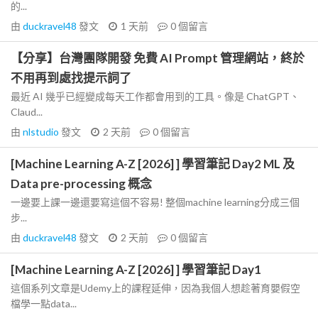
的...
由
duckravel48
發文
1 天前
0
個留言
【分享】台灣團隊開發 免費 AI Prompt 管理網站，終於
不用再到處找提示詞了
最近 AI 幾乎已經變成每天工作都會用到的工具。像是 ChatGPT、
Claud...
由
nlstudio
發文
2 天前
0
個留言
[Machine Learning A-Z [2026] ] 學習筆記 Day2 ML 及
Data pre-processing 概念
一邊要上課一邊還要寫這個不容易! 整個machine learning分成三個
步...
由
duckravel48
發文
2 天前
0
個留言
[Machine Learning A-Z [2026] ] 學習筆記 Day1
這個系列文章是Udemy上的課程延伸，因為我個人想趁著育嬰假空
檔學一點data...