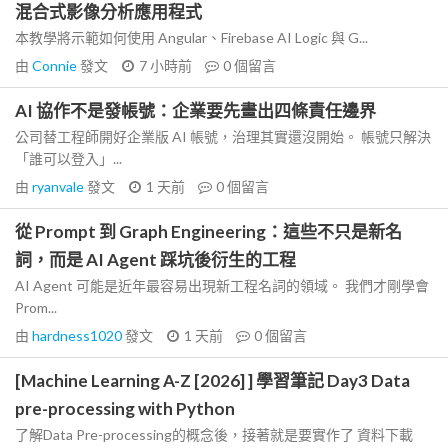
混合式影像分析應用程式
本教學將示範如何使用 Angular、Firebase AI Logic 與 G...
由
Connie
發文
7 小時前
0
個留言
AI 協作不是發帳號：企業要先畫出四條責任邊界
公司替工程師開好企業版 AI 帳號，治理其實還沒開始。 帳號只解決
「誰可以登入」...
由
ryanvale
發文
1 天前
0
個留言
從 Prompt 到 Graph Engineering：這些不只是新名
詞，而是 AI Agent 踩坑後衍生的工程
AI Agent 可能是近年最容易出現新工程名詞的領域。 我們才剛學會
Prom...
由
hardness1020
發文
1 天前
0
個留言
[Machine Learning A-Z [2026] ] 學習筆記 Day3 Data
pre-processing with Python
了解Data Pre-processing的概念後，接著就是要實作了 資料下載