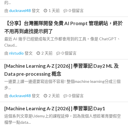
的...
由
duckravel48
發文
1 天前
0
個留言
【分享】台灣團隊開發 免費 AI Prompt 管理網站，終於
不用再到處找提示詞了
最近 AI 幾乎已經變成每天工作都會用到的工具。像是 ChatGPT、
Claud...
由
nlstudio
發文
2 天前
0
個留言
[Machine Learning A-Z [2026] ] 學習筆記 Day2 ML 及
Data pre-processing 概念
一邊要上課一邊還要寫這個不容易! 整個machine learning分成三個
步...
由
duckravel48
發文
2 天前
0
個留言
[Machine Learning A-Z [2026] ] 學習筆記 Day1
這個系列文章是Udemy上的課程延伸，因為我個人想趁著育嬰假空
檔學一點data...