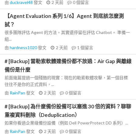
由
duckravel48
發文
2 天前
0
個留言
【Agent Evaluation 系列 1/6】Agent 到底該怎麼測
試？
很多團隊評估 Agent 的方法，其實還停留在評估 Chatbot。 準備一
組...
由
hardness1020
發文
2 天前
1
個留言
# [Backup] 當勒索軟體連備份都不放過：Air Gap 與離線
備份是什麼
前面幾篇提過一個殘酷的現實：現在的勒索軟體攻擊，第一個目標
往往不是你的正式資料，...
由
RainPan
發文
2 天前
0
個留言
# [Backup] 為什麼備份設備可以塞進 30 倍的資料？聊聊
重複資料刪除（Deduplication）
如果你看過企業級備份設備（例如 Dell PowerProtect DD 系列）...
由
RainPan
發文
2 天前
0
個留言