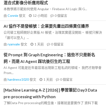
混合式影像分析應用程式
本教學將示範如何使用 Angular、Firebase AI Logic 與 G...
由
Connie
發文
12 小時前
0
個留言
AI 協作不是發帳號：企業要先畫出四條責任邊界
公司替工程師開好企業版 AI 帳號，治理其實還沒開始。 帳號只解決
「誰可以登入」...
由
ryanvale
發文
1 天前
0
個留言
從 Prompt 到 Graph Engineering：這些不只是新名
詞，而是 AI Agent 踩坑後衍生的工程
AI Agent 可能是近年最容易出現新工程名詞的領域。 我們才剛學會
Prom...
由
hardness1020
發文
1 天前
0
個留言
[Machine Learning A-Z [2026] ] 學習筆記 Day3 Data
pre-processing with Python
了解Data Pre-processing的概念後，接著就是要實作了 資料下載