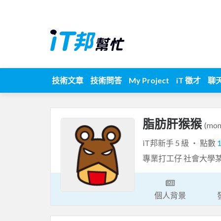
技術文章
技術問答
My Project
iT 徵才
聊
脂肪肝猴猴
(mon
iT邦新手 5 級 ‧ 點數
專業打工仔 社會大學
個人背景