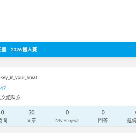
天室
2026 鐵人賽
key_in_your_area)
147
某文組科系
0
30
0
0
發問
文章
My Project
回答
邀