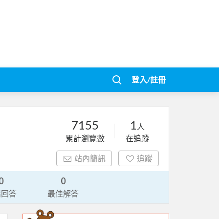
登入/註冊
7155
1
人
累計瀏覽數
在追蹤
站內簡訊
追蹤
0
0
請回答
最佳解答