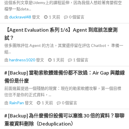
這個系列文章是Udemy上的課程延伸，因為我個人想趁著育嬰假空
檔學一點data...
由
duckravel48
發文
1 天前
0
個留言
【Agent Evaluation 系列 1/6】Agent 到底該怎麼測
試？
很多團隊評估 Agent 的方法，其實還停留在評估 Chatbot。 準備一
組...
由
hardness1020
發文
1 天前
1
個留言
# [Backup] 當勒索軟體連備份都不放過：Air Gap 與離線
備份是什麼
前面幾篇提過一個殘酷的現實：現在的勒索軟體攻擊，第一個目標
往往不是你的正式資料，...
由
RainPan
發文
1 天前
0
個留言
# [Backup] 為什麼備份設備可以塞進 30 倍的資料？聊聊
重複資料刪除（Deduplication）