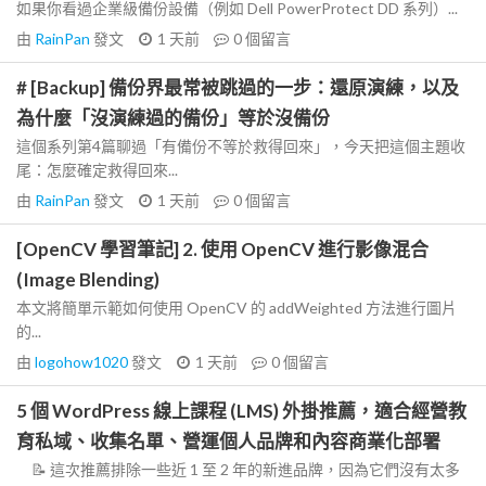
如果你看過企業級備份設備（例如 Dell PowerProtect DD 系列）...
由
RainPan
發文
1 天前
0
個留言
# [Backup] 備份界最常被跳過的一步：還原演練，以及
為什麼「沒演練過的備份」等於沒備份
這個系列第4篇聊過「有備份不等於救得回來」，今天把這個主題收
尾：怎麼確定救得回來...
由
RainPan
發文
1 天前
0
個留言
[OpenCV 學習筆記] 2. 使用 OpenCV 進行影像混合
(Image Blending)
本文將簡單示範如何使用 OpenCV 的 addWeighted 方法進行圖片
的...
由
logohow1020
發文
1 天前
0
個留言
5 個 WordPress 線上課程 (LMS) 外掛推薦，適合經營教
育私域、收集名單、營運個人品牌和內容商業化部署
📝 這次推薦排除一些近 1 至 2 年的新進品牌，因為它們沒有太多