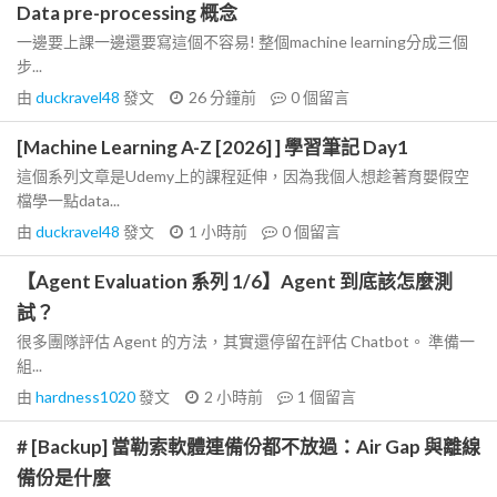
Data pre-processing 概念
一邊要上課一邊還要寫這個不容易! 整個machine learning分成三個
步...
由
duckravel48
發文
26 分鐘前
0
個留言
[Machine Learning A-Z [2026] ] 學習筆記 Day1
這個系列文章是Udemy上的課程延伸，因為我個人想趁著育嬰假空
檔學一點data...
由
duckravel48
發文
1 小時前
0
個留言
【Agent Evaluation 系列 1/6】Agent 到底該怎麼測
試？
很多團隊評估 Agent 的方法，其實還停留在評估 Chatbot。 準備一
組...
由
hardness1020
發文
2 小時前
1
個留言
# [Backup] 當勒索軟體連備份都不放過：Air Gap 與離線
備份是什麼