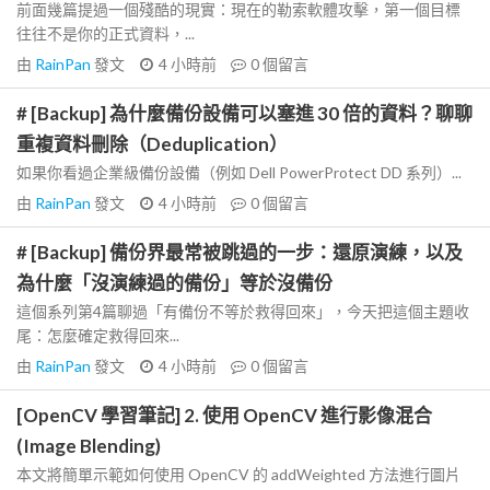
前面幾篇提過一個殘酷的現實：現在的勒索軟體攻擊，第一個目標
往往不是你的正式資料，...
由
RainPan
發文
4 小時前
0
個留言
# [Backup] 為什麼備份設備可以塞進 30 倍的資料？聊聊
重複資料刪除（Deduplication）
如果你看過企業級備份設備（例如 Dell PowerProtect DD 系列）...
由
RainPan
發文
4 小時前
0
個留言
# [Backup] 備份界最常被跳過的一步：還原演練，以及
為什麼「沒演練過的備份」等於沒備份
這個系列第4篇聊過「有備份不等於救得回來」，今天把這個主題收
尾：怎麼確定救得回來...
由
RainPan
發文
4 小時前
0
個留言
[OpenCV 學習筆記] 2. 使用 OpenCV 進行影像混合
(Image Blending)
本文將簡單示範如何使用 OpenCV 的 addWeighted 方法進行圖片