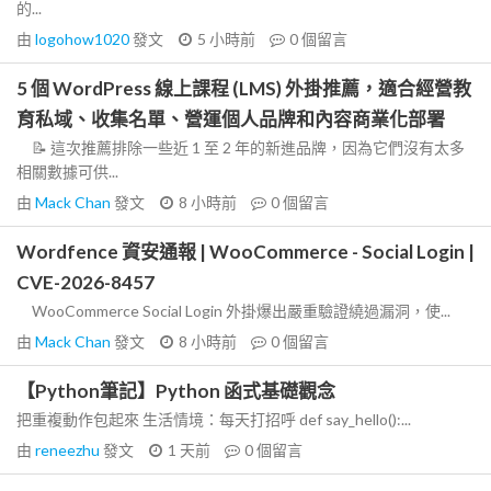
的...
由
logohow1020
發文
5 小時前
0
個留言
5 個 WordPress 線上課程 (LMS) 外掛推薦，適合經營教
育私域、收集名單、營運個人品牌和內容商業化部署
📝 這次推薦排除一些近 1 至 2 年的新進品牌，因為它們沒有太多
相關數據可供...
由
Mack Chan
發文
8 小時前
0
個留言
Wordfence 資安通報 | WooCommerce - Social Login |
CVE-2026-8457
WooCommerce Social Login 外掛爆出嚴重驗證繞過漏洞，使...
由
Mack Chan
發文
8 小時前
0
個留言
【Python筆記】Python 函式基礎觀念
把重複動作包起來 生活情境：每天打招呼 def say_hello():...
由
reneezhu
發文
1 天前
0
個留言