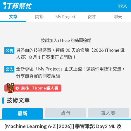
登入
文章
問答
My Project
徵才
聊天
按讚加入 iThelp 粉絲團追蹤
最熱血的技術盛事，連續 30 天的修煉【2026 iThome 鐵
公告
人賽】8 月 1 日賽事正式開啟！
全新專區「My Project」正式上線！邀請你用技術交流，
公告
分享最真實的開發經驗
前往 iThome鐵人賽
技術文章
熱門
鐵人賽
最新
[Machine Learning A-Z [2026] ] 學習筆記 Day2 ML 及