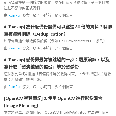
前面幾篇提過一個殘酷的現實：現在的勒索軟體攻擊，第一個目標
往往不是你的正式資料，...
由
RainPan
發文
4 小時前
0
個留言
# [Backup] 為什麼備份設備可以塞進 30 倍的資料？聊聊
重複資料刪除（Deduplication）
如果你看過企業級備份設備（例如 Dell PowerProtect DD 系列）...
由
RainPan
發文
4 小時前
0
個留言
# [Backup] 備份界最常被跳過的一步：還原演練，以及
為什麼「沒演練過的備份」等於沒備份
這個系列第4篇聊過「有備份不等於救得回來」，今天把這個主題收
尾：怎麼確定救得回來...
由
RainPan
發文
4 小時前
0
個留言
[OpenCV 學習筆記] 2. 使用 OpenCV 進行影像混合
(Image Blending)
本文將簡單示範如何使用 OpenCV 的 addWeighted 方法進行圖片