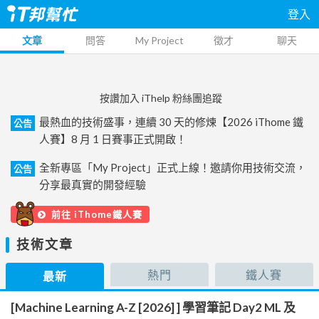
登入
文章
問答
My Project
徵才
聊天
按讚加入 iThelp 粉絲團追蹤
最熱血的技術盛事，連續 30 天的修煉【2026 iThome 鐵
公告
人賽】8 月 1 日賽事正式開啟！
全新專區「My Project」正式上線！邀請你用技術交流，
公告
分享最真實的開發經驗
前往 iThome鐵人賽
技術文章
熱門
鐵人賽
最新
[Machine Learning A-Z [2026] ] 學習筆記 Day2 ML 及