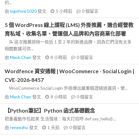
的...
由
logohow1020
發文
5 小時前
0
個留言
5 個 WordPress 線上課程 (LMS) 外掛推薦，適合經營教
育私域、收集名單、營運個人品牌和內容商業化部署
📝 這次推薦排除一些近 1 至 2 年的新進品牌，因為它們沒有太多
相關數據可供...
由
Mack Chan
發文
8 小時前
0
個留言
Wordfence 資安通報 | WooCommerce - Social Login |
CVE-2026-8457
WooCommerce Social Login 外掛爆出嚴重驗證繞過漏洞，使...
由
Mack Chan
發文
8 小時前
0
個留言
【Python筆記】Python 函式基礎觀念
把重複動作包起來 生活情境：每天打招呼 def say_hello():...
由
reneezhu
發文
1 天前
0
個留言