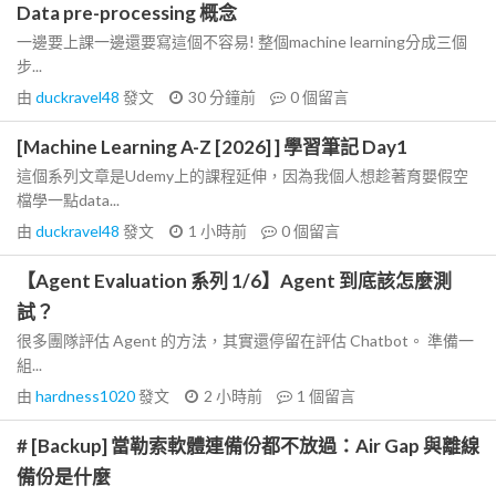
Data pre-processing 概念
一邊要上課一邊還要寫這個不容易! 整個machine learning分成三個
步...
由
duckravel48
發文
30 分鐘前
0
個留言
[Machine Learning A-Z [2026] ] 學習筆記 Day1
這個系列文章是Udemy上的課程延伸，因為我個人想趁著育嬰假空
檔學一點data...
由
duckravel48
發文
1 小時前
0
個留言
【Agent Evaluation 系列 1/6】Agent 到底該怎麼測
試？
很多團隊評估 Agent 的方法，其實還停留在評估 Chatbot。 準備一
組...
由
hardness1020
發文
2 小時前
1
個留言
# [Backup] 當勒索軟體連備份都不放過：Air Gap 與離線
備份是什麼