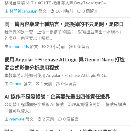
整機台灣製 MIT，4G LTE 模組 非大陸 DrayTek VigorC4...
由
林門神JanusLin
發文
10 小時前
0
個留言
同一篇內容翻成十種語言，要換掉的不只是詞，是節日
我們做的是一套「上傳一張孩子的照片，就寫出並畫出一本繪本」
的產品，內容要以十種語...
由
lumorakids
發文
20 小時前
0
個留言
使用 Angular、Firebase AI Logic 與 Gemini Nano 打造
混合式影像分析應用程式
本教學將示範如何使用 Angular、Firebase AI Logic 與 G...
由
Connie
發文
1 天前
0
個留言
AI 協作不是發帳號：企業要先畫出四條責任邊界
公司替工程師開好企業版 AI 帳號，治理其實還沒開始。 帳號只解決
「誰可以登入」...
由
ryanvale
發文
2 天前
0
個留言