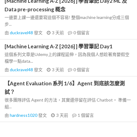
[Machine Learning A-Z [2026] ] 學習筆記 Day2 ML 及
Data pre-processing 概念
一邊要上課一邊還要寫這個不容易! 整個machine learning分成三個
步...
由
duckravel48
發文
3 天前
0
個留言
[Machine Learning A-Z [2026] ] 學習筆記 Day1
這個系列文章是Udemy上的課程延伸，因為我個人想趁著育嬰假空
檔學一點data...
由
duckravel48
發文
3 天前
0
個留言
【Agent Evaluation 系列 1/6】Agent 到底該怎麼測
試？
很多團隊評估 Agent 的方法，其實還停留在評估 Chatbot。 準備一
組...
由
hardness1020
發文
3 天前
1
個留言