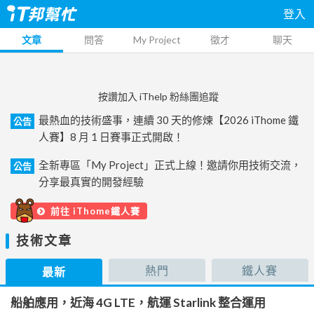
登入
文章
問答
My Project
徵才
聊天
按讚加入 iThelp 粉絲團追蹤
最熱血的技術盛事，連續 30 天的修煉【2026 iThome 鐵
公告
人賽】8 月 1 日賽事正式開啟！
全新專區「My Project」正式上線！邀請你用技術交流，
公告
分享最真實的開發經驗
前往 iThome鐵人賽
技術文章
熱門
鐵人賽
最新
船舶應用，近海 4G LTE，航運 Starlink 整合運用