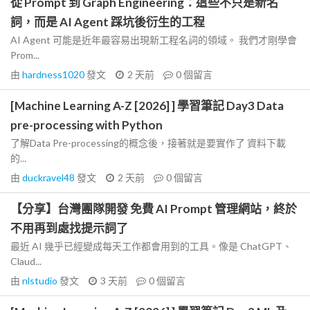
從 Prompt 到 Graph Engineering：這些不只是新名
詞，而是 AI Agent 踩坑後衍生的工程
AI Agent 可能是近年最容易出現新工程名詞的領域。 我們才剛學會
Prom...
由
hardness1020
發文
2 天前
0
個留言
[Machine Learning A-Z [2026] ] 學習筆記 Day3 Data
pre-processing with Python
了解Data Pre-processing的概念後，接著就是要實作了 資料下載
的...
由
duckravel48
發文
2 天前
0
個留言
【分享】台灣團隊開發 免費 AI Prompt 管理網站，終於
不用再到處找提示詞了
最近 AI 幾乎已經變成每天工作都會用到的工具。像是 ChatGPT、
Claud...
由
nlstudio
發文
3 天前
0
個留言