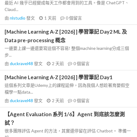
最近 AI 幾乎已經變成每天工作都會用到的工具。像是 ChatGPT、
Claud...
由
nlstudio
發文
1 天前
0
個留言
[Machine Learning A-Z [2026] ] 學習筆記 Day2 ML 及
Data pre-processing 概念
一邊要上課一邊還要寫這個不容易! 整個machine learning分成三個
步...
由
duckravel48
發文
2 天前
0
個留言
[Machine Learning A-Z [2026] ] 學習筆記 Day1
這個系列文章是Udemy上的課程延伸，因為我個人想趁著育嬰假空
檔學一點data...
由
duckravel48
發文
2 天前
0
個留言
【Agent Evaluation 系列 1/6】Agent 到底該怎麼測
試？
很多團隊評估 Agent 的方法，其實還停留在評估 Chatbot。 準備一