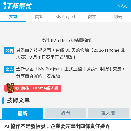
登入
文章
問答
My Project
徵才
聊天
按讚加入 iThelp 粉絲團追蹤
最熱血的技術盛事，連續 30 天的修煉【2026 iThome 鐵
公告
人賽】8 月 1 日賽事正式開啟！
全新專區「My Project」正式上線！邀請你用技術交流，
公告
分享最真實的開發經驗
前往 iThome鐵人賽
技術文章
熱門
鐵人賽
最新
AI 協作不是發帳號：企業要先畫出四條責任邊界