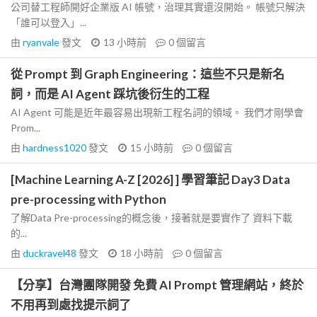
公司替工程師開好企業版 AI 帳號，治理其實還沒開始。 帳號只解決
「誰可以登入」...
由
ryanvale
發文
13 小時前
0
個留言
從 Prompt 到 Graph Engineering：這些不只是新名
詞，而是 AI Agent 踩坑後衍生的工程
AI Agent 可能是近年最容易出現新工程名詞的領域。 我們才剛學會
Prom...
由
hardness1020
發文
15 小時前
0
個留言
[Machine Learning A-Z [2026] ] 學習筆記 Day3 Data
pre-processing with Python
了解Data Pre-processing的概念後，接著就是要實作了 資料下載
的...
由
duckravel48
發文
18 小時前
0
個留言
【分享】台灣團隊開發 免費 AI Prompt 管理網站，終於
不用再到處找提示詞了