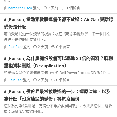
組...
由
hardness1020
發文
2 天前
1
個留言
# [Backup] 當勒索軟體連備份都不放過：Air Gap 與離線
備份是什麼
前面幾篇提過一個殘酷的現實：現在的勒索軟體攻擊，第一個目標
往往不是你的正式資料，...
由
RainPan
發文
2 天前
0
個留言
# [Backup] 為什麼備份設備可以塞進 30 倍的資料？聊聊
重複資料刪除（Deduplication）
如果你看過企業級備份設備（例如 Dell PowerProtect DD 系列）...
由
RainPan
發文
2 天前
0
個留言
# [Backup] 備份界最常被跳過的一步：還原演練，以及
為什麼「沒演練過的備份」等於沒備份
這個系列第4篇聊過「有備份不等於救得回來」，今天把這個主題收
尾：怎麼確定救得回來...