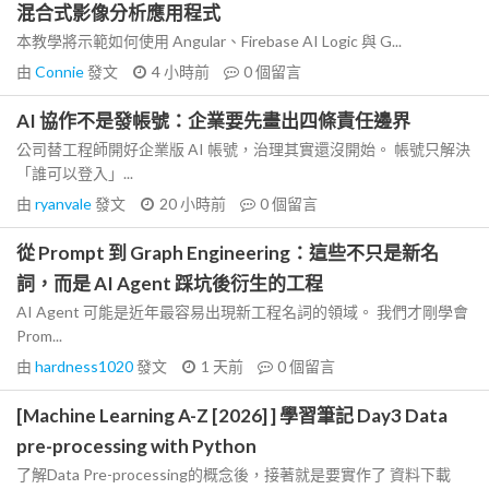
混合式影像分析應用程式
本教學將示範如何使用 Angular、Firebase AI Logic 與 G...
由
Connie
發文
4 小時前
0
個留言
AI 協作不是發帳號：企業要先畫出四條責任邊界
公司替工程師開好企業版 AI 帳號，治理其實還沒開始。 帳號只解決
「誰可以登入」...
由
ryanvale
發文
20 小時前
0
個留言
從 Prompt 到 Graph Engineering：這些不只是新名
詞，而是 AI Agent 踩坑後衍生的工程
AI Agent 可能是近年最容易出現新工程名詞的領域。 我們才剛學會
Prom...
由
hardness1020
發文
1 天前
0
個留言
[Machine Learning A-Z [2026] ] 學習筆記 Day3 Data
pre-processing with Python
了解Data Pre-processing的概念後，接著就是要實作了 資料下載