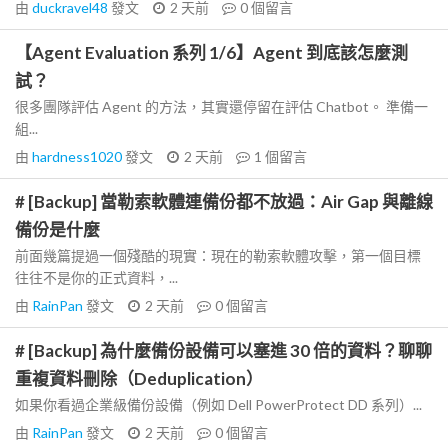
由
duckravel48
發文
2 天前
0
個留言
【Agent Evaluation 系列 1/6】Agent 到底該怎麼測
試？
很多團隊評估 Agent 的方法，其實還停留在評估 Chatbot。 準備一
組...
由
hardness1020
發文
2 天前
1
個留言
# [Backup] 當勒索軟體連備份都不放過：Air Gap 與離線
備份是什麼
前面幾篇提過一個殘酷的現實：現在的勒索軟體攻擊，第一個目標
往往不是你的正式資料，...
由
RainPan
發文
2 天前
0
個留言
# [Backup] 為什麼備份設備可以塞進 30 倍的資料？聊聊
重複資料刪除（Deduplication）
如果你看過企業級備份設備（例如 Dell PowerProtect DD 系列）...
由
RainPan
發文
2 天前
0
個留言