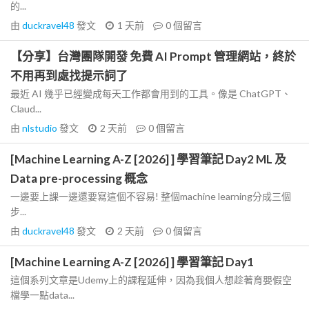
的...
由
duckravel48
發文
1 天前
0
個留言
【分享】台灣團隊開發 免費 AI Prompt 管理網站，終於
不用再到處找提示詞了
最近 AI 幾乎已經變成每天工作都會用到的工具。像是 ChatGPT、
Claud...
由
nlstudio
發文
2 天前
0
個留言
[Machine Learning A-Z [2026] ] 學習筆記 Day2 ML 及
Data pre-processing 概念
一邊要上課一邊還要寫這個不容易! 整個machine learning分成三個
步...
由
duckravel48
發文
2 天前
0
個留言
[Machine Learning A-Z [2026] ] 學習筆記 Day1
這個系列文章是Udemy上的課程延伸，因為我個人想趁著育嬰假空
檔學一點data...