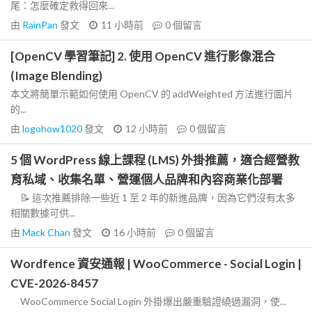
尾：怎麼確定救得回來...
由
RainPan
發文
11 小時前
0
個留言
[OpenCV 學習筆記] 2. 使用 OpenCV 進行影像混合
(Image Blending)
本文將簡單示範如何使用 OpenCV 的 addWeighted 方法進行圖片
的...
由
logohow1020
發文
12 小時前
0
個留言
5 個 WordPress 線上課程 (LMS) 外掛推薦，適合經營教
育私域、收集名單、營運個人品牌和內容商業化部署
📝 這次推薦排除一些近 1 至 2 年的新進品牌，因為它們沒有太多
相關數據可供...
由
Mack Chan
發文
16 小時前
0
個留言
Wordfence 資安通報 | WooCommerce - Social Login |
CVE-2026-8457
WooCommerce Social Login 外掛爆出嚴重驗證繞過漏洞，使...