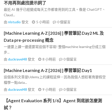
不用再到處找提示詞了
最近 AI 幾乎已經變成每天工作都會用到的工具。像是 ChatGPT、
Claud...
由
nlstudio
發文
5 小時前
0
個留言
[Machine Learning A-Z [2026] ] 學習筆記 Day2 ML 及
Data pre-processing 概念
一邊要上課一邊還要寫這個不容易! 整個machine learning分成三個
步...
由
duckravel48
發文
8 小時前
0
個留言
[Machine Learning A-Z [2026] ] 學習筆記 Day1
這個系列文章是Udemy上的課程延伸，因為我個人想趁著育嬰假空
檔學一點data...
由
duckravel48
發文
9 小時前
0
個留言
【Agent Evaluation 系列 1/6】Agent 到底該怎麼測
試？