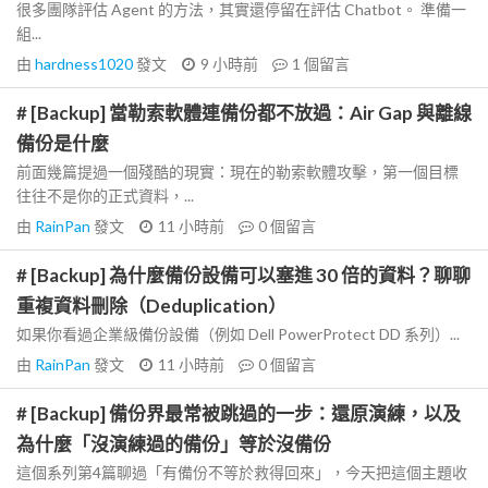
很多團隊評估 Agent 的方法，其實還停留在評估 Chatbot。 準備一
組...
由
hardness1020
發文
9 小時前
1
個留言
# [Backup] 當勒索軟體連備份都不放過：Air Gap 與離線
備份是什麼
前面幾篇提過一個殘酷的現實：現在的勒索軟體攻擊，第一個目標
往往不是你的正式資料，...
由
RainPan
發文
11 小時前
0
個留言
# [Backup] 為什麼備份設備可以塞進 30 倍的資料？聊聊
重複資料刪除（Deduplication）
如果你看過企業級備份設備（例如 Dell PowerProtect DD 系列）...
由
RainPan
發文
11 小時前
0
個留言
# [Backup] 備份界最常被跳過的一步：還原演練，以及
為什麼「沒演練過的備份」等於沒備份
這個系列第4篇聊過「有備份不等於救得回來」，今天把這個主題收