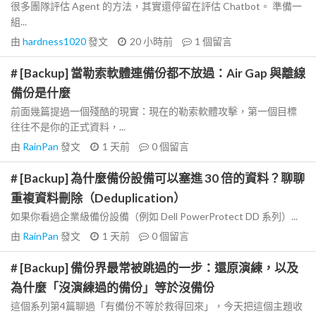
很多團隊評估 Agent 的方法，其實還停留在評估 Chatbot。 準備一
組...
由
hardness1020
發文
20 小時前
1
個留言
# [Backup] 當勒索軟體連備份都不放過：Air Gap 與離線
備份是什麼
前面幾篇提過一個殘酷的現實：現在的勒索軟體攻擊，第一個目標
往往不是你的正式資料，...
由
RainPan
發文
1 天前
0
個留言
# [Backup] 為什麼備份設備可以塞進 30 倍的資料？聊聊
重複資料刪除（Deduplication）
如果你看過企業級備份設備（例如 Dell PowerProtect DD 系列）...
由
RainPan
發文
1 天前
0
個留言
# [Backup] 備份界最常被跳過的一步：還原演練，以及
為什麼「沒演練過的備份」等於沒備份
這個系列第4篇聊過「有備份不等於救得回來」，今天把這個主題收