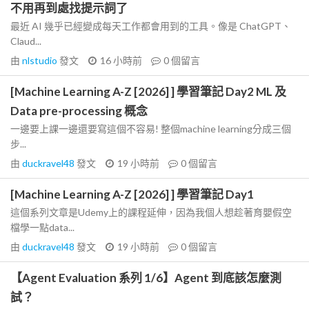
不用再到處找提示詞了
最近 AI 幾乎已經變成每天工作都會用到的工具。像是 ChatGPT、
Claud...
由
nlstudio
發文
16 小時前
0
個留言
[Machine Learning A-Z [2026] ] 學習筆記 Day2 ML 及
Data pre-processing 概念
一邊要上課一邊還要寫這個不容易! 整個machine learning分成三個
步...
由
duckravel48
發文
19 小時前
0
個留言
[Machine Learning A-Z [2026] ] 學習筆記 Day1
這個系列文章是Udemy上的課程延伸，因為我個人想趁著育嬰假空
檔學一點data...
由
duckravel48
發文
19 小時前
0
個留言
【Agent Evaluation 系列 1/6】Agent 到底該怎麼測
試？