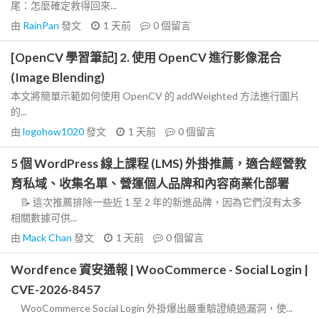
尾：怎麼確定救得回來...
由
RainPan
發文
1 天前
0
個留言
[OpenCV 學習筆記] 2. 使用 OpenCV 進行影像混合
(Image Blending)
本文將簡單示範如何使用 OpenCV 的 addWeighted 方法進行圖片
的...
由
logohow1020
發文
1 天前
0
個留言
5 個 WordPress 線上課程 (LMS) 外掛推薦，適合經營教
育私域、收集名單、營運個人品牌和內容商業化部署
📝 這次推薦排除一些近 1 至 2 年的新進品牌，因為它們沒有太多
相關數據可供...
由
Mack Chan
發文
1 天前
0
個留言
Wordfence 資安通報 | WooCommerce - Social Login |
CVE-2026-8457
WooCommerce Social Login 外掛爆出嚴重驗證繞過漏洞，使...