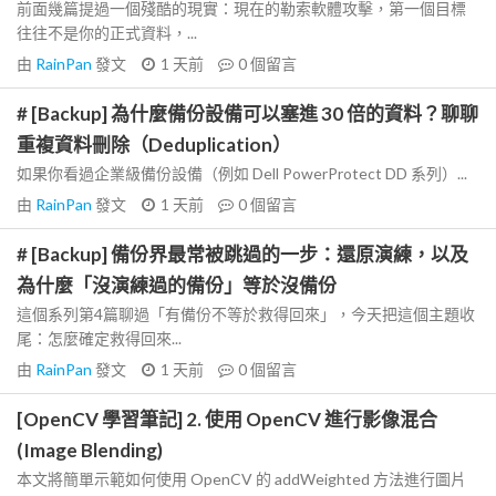
前面幾篇提過一個殘酷的現實：現在的勒索軟體攻擊，第一個目標
往往不是你的正式資料，...
由
RainPan
發文
1 天前
0
個留言
# [Backup] 為什麼備份設備可以塞進 30 倍的資料？聊聊
重複資料刪除（Deduplication）
如果你看過企業級備份設備（例如 Dell PowerProtect DD 系列）...
由
RainPan
發文
1 天前
0
個留言
# [Backup] 備份界最常被跳過的一步：還原演練，以及
為什麼「沒演練過的備份」等於沒備份
這個系列第4篇聊過「有備份不等於救得回來」，今天把這個主題收
尾：怎麼確定救得回來...
由
RainPan
發文
1 天前
0
個留言
[OpenCV 學習筆記] 2. 使用 OpenCV 進行影像混合
(Image Blending)
本文將簡單示範如何使用 OpenCV 的 addWeighted 方法進行圖片