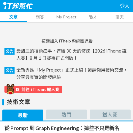
登入
文章
問答
My Project
徵才
聊天
按讚加入 iThelp 粉絲團追蹤
最熱血的技術盛事，連續 30 天的修煉【2026 iThome 鐵
公告
人賽】8 月 1 日賽事正式開啟！
全新專區「My Project」正式上線！邀請你用技術交流，
公告
分享最真實的開發經驗
前往 iThome鐵人賽
技術文章
熱門
鐵人賽
最新
從 Prompt 到 Graph Engineering：這些不只是新名