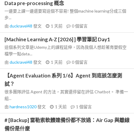
Data pre-processing 概念
一邊要上課一邊還要寫這個不容易! 整個machine learning分成三個
步...
由
duckravel48
發文
1 天前
0
個留言
[Machine Learning A-Z [2026] ] 學習筆記 Day1
這個系列文章是Udemy上的課程延伸，因為我個人想趁著育嬰假空
檔學一點data...
由
duckravel48
發文
1 天前
0
個留言
【Agent Evaluation 系列 1/6】Agent 到底該怎麼測
試？
很多團隊評估 Agent 的方法，其實還停留在評估 Chatbot。 準備一
組...
由
hardness1020
發文
1 天前
1
個留言
# [Backup] 當勒索軟體連備份都不放過：Air Gap 與離線
備份是什麼