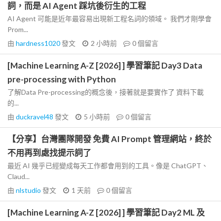
詞，而是 AI Agent 踩坑後衍生的工程
AI Agent 可能是近年最容易出現新工程名詞的領域。 我們才剛學會
Prom...
由
hardness1020
發文
2 小時前
0
個留言
[Machine Learning A-Z [2026] ] 學習筆記 Day3 Data
pre-processing with Python
了解Data Pre-processing的概念後，接著就是要實作了 資料下載
的...
由
duckravel48
發文
5 小時前
0
個留言
【分享】台灣團隊開發 免費 AI Prompt 管理網站，終於
不用再到處找提示詞了
最近 AI 幾乎已經變成每天工作都會用到的工具。像是 ChatGPT、
Claud...
由
nlstudio
發文
1 天前
0
個留言
[Machine Learning A-Z [2026] ] 學習筆記 Day2 ML 及