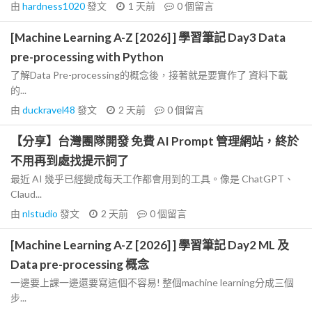
由
hardness1020
發文
1 天前
0
個留言
[Machine Learning A-Z [2026] ] 學習筆記 Day3 Data
pre-processing with Python
了解Data Pre-processing的概念後，接著就是要實作了 資料下載
的...
由
duckravel48
發文
2 天前
0
個留言
【分享】台灣團隊開發 免費 AI Prompt 管理網站，終於
不用再到處找提示詞了
最近 AI 幾乎已經變成每天工作都會用到的工具。像是 ChatGPT、
Claud...
由
nlstudio
發文
2 天前
0
個留言
[Machine Learning A-Z [2026] ] 學習筆記 Day2 ML 及
Data pre-processing 概念
一邊要上課一邊還要寫這個不容易! 整個machine learning分成三個
步...