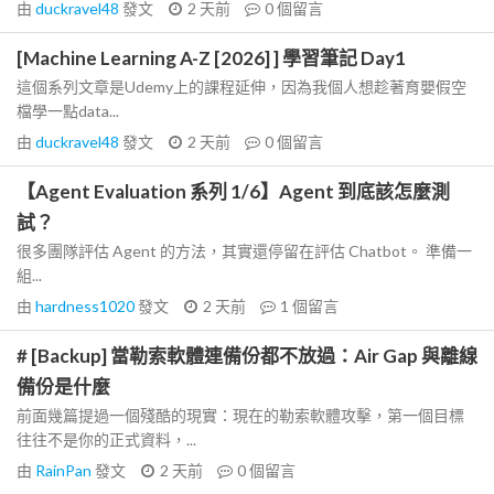
由
duckravel48
發文
2 天前
0
個留言
[Machine Learning A-Z [2026] ] 學習筆記 Day1
這個系列文章是Udemy上的課程延伸，因為我個人想趁著育嬰假空
檔學一點data...
由
duckravel48
發文
2 天前
0
個留言
【Agent Evaluation 系列 1/6】Agent 到底該怎麼測
試？
很多團隊評估 Agent 的方法，其實還停留在評估 Chatbot。 準備一
組...
由
hardness1020
發文
2 天前
1
個留言
# [Backup] 當勒索軟體連備份都不放過：Air Gap 與離線
備份是什麼
前面幾篇提過一個殘酷的現實：現在的勒索軟體攻擊，第一個目標
往往不是你的正式資料，...
由
RainPan
發文
2 天前
0
個留言