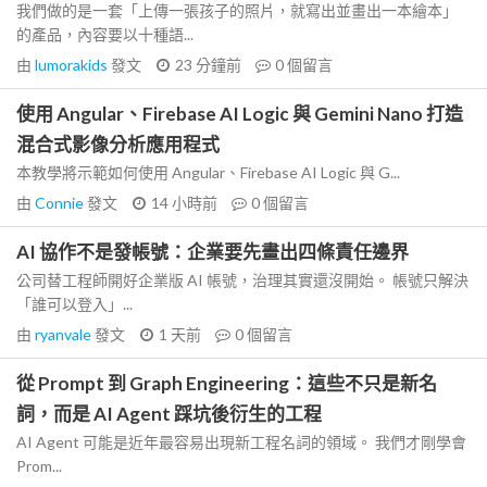
我們做的是一套「上傳一張孩子的照片，就寫出並畫出一本繪本」
的產品，內容要以十種語...
由
lumorakids
發文
23 分鐘前
0
個留言
使用 Angular、Firebase AI Logic 與 Gemini Nano 打造
混合式影像分析應用程式
本教學將示範如何使用 Angular、Firebase AI Logic 與 G...
由
Connie
發文
14 小時前
0
個留言
AI 協作不是發帳號：企業要先畫出四條責任邊界
公司替工程師開好企業版 AI 帳號，治理其實還沒開始。 帳號只解決
「誰可以登入」...
由
ryanvale
發文
1 天前
0
個留言
從 Prompt 到 Graph Engineering：這些不只是新名
詞，而是 AI Agent 踩坑後衍生的工程
AI Agent 可能是近年最容易出現新工程名詞的領域。 我們才剛學會
Prom...