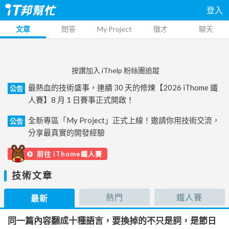
登入
文章
問答
My Project
徵才
聊天
按讚加入 iThelp 粉絲團追蹤
最熱血的技術盛事，連續 30 天的修煉【2026 iThome 鐵
公告
人賽】8 月 1 日賽事正式開啟！
全新專區「My Project」正式上線！邀請你用技術交流，
公告
分享最真實的開發經驗
前往 iThome鐵人賽
技術文章
熱門
鐵人賽
最新
同一篇內容翻成十種語言，要換掉的不只是詞，是節日