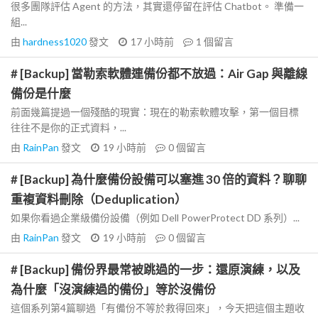
很多團隊評估 Agent 的方法，其實還停留在評估 Chatbot。 準備一
組...
由
hardness1020
發文
17 小時前
1
個留言
# [Backup] 當勒索軟體連備份都不放過：Air Gap 與離線
備份是什麼
前面幾篇提過一個殘酷的現實：現在的勒索軟體攻擊，第一個目標
往往不是你的正式資料，...
由
RainPan
發文
19 小時前
0
個留言
# [Backup] 為什麼備份設備可以塞進 30 倍的資料？聊聊
重複資料刪除（Deduplication）
如果你看過企業級備份設備（例如 Dell PowerProtect DD 系列）...
由
RainPan
發文
19 小時前
0
個留言
# [Backup] 備份界最常被跳過的一步：還原演練，以及
為什麼「沒演練過的備份」等於沒備份
這個系列第4篇聊過「有備份不等於救得回來」，今天把這個主題收