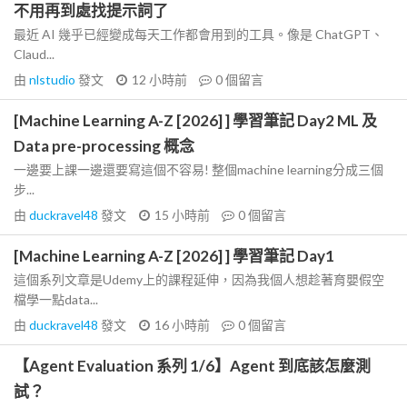
不用再到處找提示詞了
最近 AI 幾乎已經變成每天工作都會用到的工具。像是 ChatGPT、
Claud...
由
nlstudio
發文
12 小時前
0
個留言
[Machine Learning A-Z [2026] ] 學習筆記 Day2 ML 及
Data pre-processing 概念
一邊要上課一邊還要寫這個不容易! 整個machine learning分成三個
步...
由
duckravel48
發文
15 小時前
0
個留言
[Machine Learning A-Z [2026] ] 學習筆記 Day1
這個系列文章是Udemy上的課程延伸，因為我個人想趁著育嬰假空
檔學一點data...
由
duckravel48
發文
16 小時前
0
個留言
【Agent Evaluation 系列 1/6】Agent 到底該怎麼測
試？