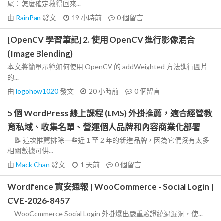
尾：怎麼確定救得回來...
由
RainPan
發文
19 小時前
0
個留言
[OpenCV 學習筆記] 2. 使用 OpenCV 進行影像混合
(Image Blending)
本文將簡單示範如何使用 OpenCV 的 addWeighted 方法進行圖片
的...
由
logohow1020
發文
20 小時前
0
個留言
5 個 WordPress 線上課程 (LMS) 外掛推薦，適合經營教
育私域、收集名單、營運個人品牌和內容商業化部署
📝 這次推薦排除一些近 1 至 2 年的新進品牌，因為它們沒有太多
相關數據可供...
由
Mack Chan
發文
1 天前
0
個留言
Wordfence 資安通報 | WooCommerce - Social Login |
CVE-2026-8457
WooCommerce Social Login 外掛爆出嚴重驗證繞過漏洞，使...