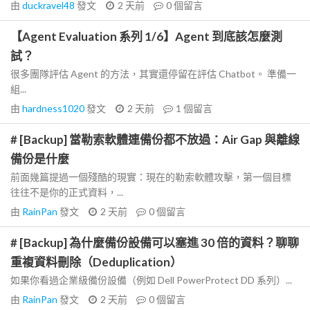
由
duckravel48
發文
2 天前
0
個留言
【Agent Evaluation 系列 1/6】Agent 到底該怎麼測
試？
很多團隊評估 Agent 的方法，其實還停留在評估 Chatbot。 準備一
組...
由
hardness1020
發文
2 天前
1
個留言
# [Backup] 當勒索軟體連備份都不放過：Air Gap 與離線
備份是什麼
前面幾篇提過一個殘酷的現實：現在的勒索軟體攻擊，第一個目標
往往不是你的正式資料，...
由
RainPan
發文
2 天前
0
個留言
# [Backup] 為什麼備份設備可以塞進 30 倍的資料？聊聊
重複資料刪除（Deduplication）
如果你看過企業級備份設備（例如 Dell PowerProtect DD 系列）...
由
RainPan
發文
2 天前
0
個留言