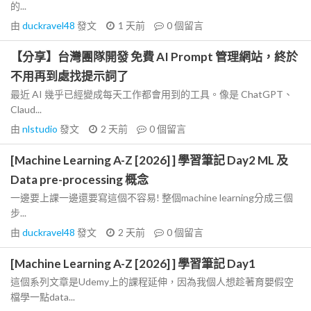
的...
由
duckravel48
發文
1 天前
0
個留言
【分享】台灣團隊開發 免費 AI Prompt 管理網站，終於
不用再到處找提示詞了
最近 AI 幾乎已經變成每天工作都會用到的工具。像是 ChatGPT、
Claud...
由
nlstudio
發文
2 天前
0
個留言
[Machine Learning A-Z [2026] ] 學習筆記 Day2 ML 及
Data pre-processing 概念
一邊要上課一邊還要寫這個不容易! 整個machine learning分成三個
步...
由
duckravel48
發文
2 天前
0
個留言
[Machine Learning A-Z [2026] ] 學習筆記 Day1
這個系列文章是Udemy上的課程延伸，因為我個人想趁著育嬰假空
檔學一點data...