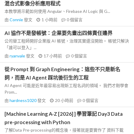
混合式影像分析應用程式
本教學將示範如何使用 Angular、Firebase AI Logic 與 G...
由
Connie
發文
1 小時前
0
個留言
AI 協作不是發帳號：企業要先畫出四條責任邊界
公司替工程師開好企業版 AI 帳號，治理其實還沒開始。 帳號只解決
「誰可以登入」...
由
ryanvale
發文
17 小時前
0
個留言
從 Prompt 到 Graph Engineering：這些不只是新名
詞，而是 AI Agent 踩坑後衍生的工程
AI Agent 可能是近年最容易出現新工程名詞的領域。 我們才剛學會
Prom...
由
hardness1020
發文
20 小時前
0
個留言
[Machine Learning A-Z [2026] ] 學習筆記 Day3 Data
pre-processing with Python
了解Data Pre-processing的概念後，接著就是要實作了 資料下載