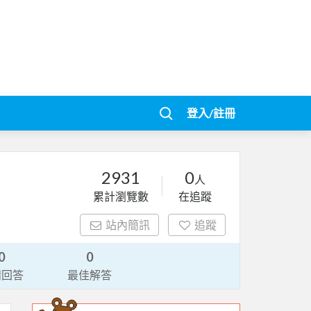
登入/註冊
2931
0
人
累計瀏覽數
在追蹤
站內簡訊
追蹤
0
0
請回答
最佳解答