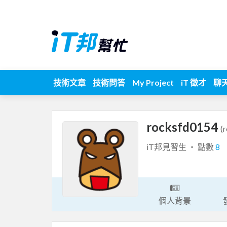
技術文章
技術問答
My Project
iT 徵才
聊
rocksfd0154
(
iT邦見習生 ‧ 點數
8
個人背景