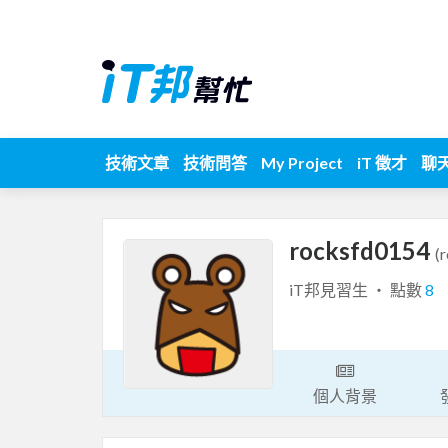
技術文章
技術問答
My Project
iT 徵才
聊
rocksfd0154
(
iT邦見習生 ‧ 點數
8
個人背景