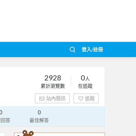
登入/註冊
2928
0
人
累計瀏覽數
在追蹤
站內簡訊
追蹤
0
0
請回答
最佳解答