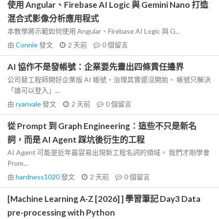
使用 Angular、Firebase AI Logic 與 Gemini Nano 打造
混合式影像分析應用程式
本教學將示範如何使用 Angular、Firebase AI Logic 與 G...
由
Connie
發文
2 天前
0
個留言
AI 協作不是發帳號：企業要先畫出四條責任邊界
公司替工程師開好企業版 AI 帳號，治理其實還沒開始。 帳號只解決
「誰可以登入」...
由
ryanvale
發文
2 天前
0
個留言
從 Prompt 到 Graph Engineering：這些不只是新名
詞，而是 AI Agent 踩坑後衍生的工程
AI Agent 可能是近年最容易出現新工程名詞的領域。 我們才剛學會
Prom...
由
hardness1020
發文
2 天前
0
個留言
[Machine Learning A-Z [2026] ] 學習筆記 Day3 Data
pre-processing with Python