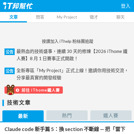
登入
文章
問答
My Project
徵才
聊天
按讚加入 iThelp 粉絲團追蹤
最熱血的技術盛事，連續 30 天的修煉【2026 iThome 鐵
公告
人賽】8 月 1 日賽事正式開啟！
全新專區「My Project」正式上線！邀請你用技術交流，
公告
分享最真實的開發經驗
前往 iThome鐵人賽
技術文章
熱門
鐵人賽
最新
Claude code 新手篇 5：換 section 不斷線 — 把「當下