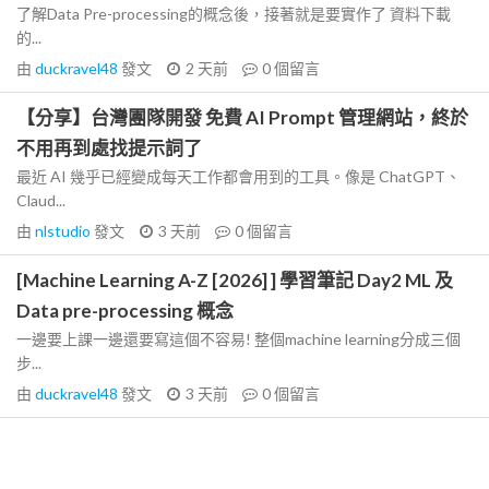
了解Data Pre-processing的概念後，接著就是要實作了 資料下載
的...
由
duckravel48
發文
2 天前
0
個留言
【分享】台灣團隊開發 免費 AI Prompt 管理網站，終於
不用再到處找提示詞了
最近 AI 幾乎已經變成每天工作都會用到的工具。像是 ChatGPT、
Claud...
由
nlstudio
發文
3 天前
0
個留言
[Machine Learning A-Z [2026] ] 學習筆記 Day2 ML 及
Data pre-processing 概念
一邊要上課一邊還要寫這個不容易! 整個machine learning分成三個
步...
由
duckravel48
發文
3 天前
0
個留言