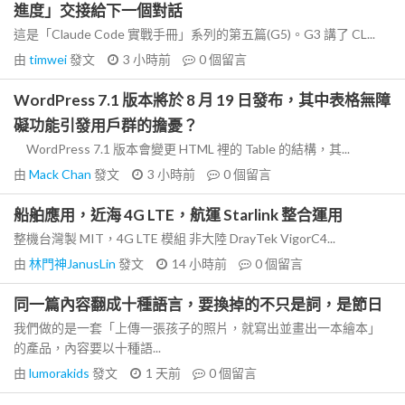
進度」交接給下一個對話
這是「Claude Code 實戰手冊」系列的第五篇(G5)。G3 講了 CL...
由
timwei
發文
3 小時前
0
個留言
WordPress 7.1 版本將於 8 月 19 日發布，其中表格無障
礙功能引發用戶群的擔憂？
WordPress 7.1 版本會變更 HTML 裡的 Table 的結構，其...
由
Mack Chan
發文
3 小時前
0
個留言
船舶應用，近海 4G LTE，航運 Starlink 整合運用
整機台灣製 MIT，4G LTE 模組 非大陸 DrayTek VigorC4...
由
林門神JanusLin
發文
14 小時前
0
個留言
同一篇內容翻成十種語言，要換掉的不只是詞，是節日
我們做的是一套「上傳一張孩子的照片，就寫出並畫出一本繪本」
的產品，內容要以十種語...
由
lumorakids
發文
1 天前
0
個留言